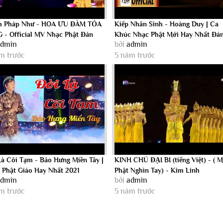
h Pháp Như - HOA ƯU ĐÀM TỎA
Kiếp Nhân Sinh - Hoàng Duy | Ca
 - Official MV Nhạc Phật Đản
Khúc Nhạc Phật Mới Hay Nhất Đá
admin
bởi
admin
Suy Ngẫm...
m trước
5 năm trước
Là Cõi Tạm - Bảo Hưng Miền Tây |
KINH CHÚ ĐẠI BI (tiếng Việt) - ( 
 Phật Giáo Hay Nhất 2021
Phật Nghìn Tay) - Kim Linh
admin
bởi
admin
m trước
5 năm trước