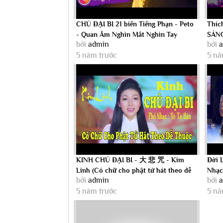
CHÚ ĐẠI BI 21 biến Tiếng Phạn - Peto
Thíc
- Quan Âm Nghìn Mắt Nghìn Tay
SÁNG
bởi
admin
bởi
5 năm trước
5 nă
KINH CHÚ ĐẠI BI - 大 悲 咒 - Kim
Đời 
Linh (Có chữ cho phật tử hát theo dễ
Nhạc
bởi
admin
bởi
thuộc)
5 năm trước
5 nă