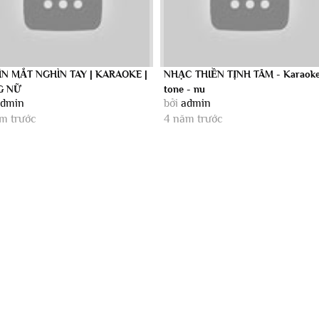
N MẮT NGHÌN TAY | KARAOKE |
NHẠC THIỀN TỊNH TÂM - Karaoke
G NỮ
tone - nu
admin
bởi
admin
m trước
4 năm trước