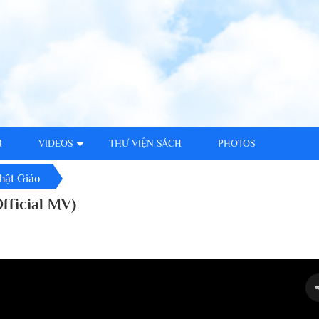
M
VIDEOS
THƯ VIỆN SÁCH
PHOTOS
hật Giáo
fficial MV)