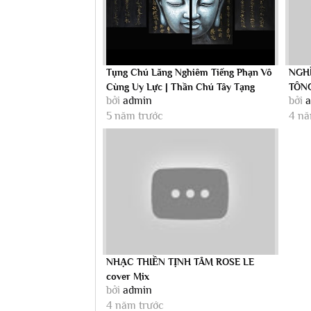
Tụng Chú Lăng Nghiêm Tiếng Phạn Vô
NGHÌ
Cùng Uy Lực | Thần Chú Tây Tạng
TÔN
bởi
admin
bởi
5 năm trước
4 nă
NHẠC THIỀN TỊNH TÂM ROSE LE
cover Mix
bởi
admin
4 năm trước