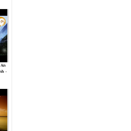
 An
nh -