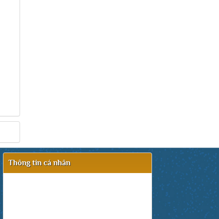
Thông tin cá nhân
Ban Quản Trị: Thanh Tùng
Chị trách nhiệm nội dung.
E-mail:
thanhtungittech@gmail.com