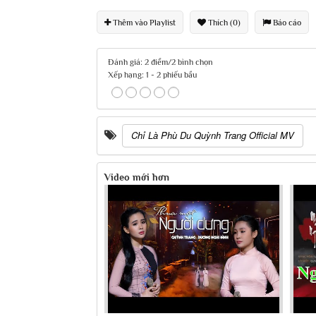
Thêm vào Playlist
Thích (0)
Báo cáo
Đánh giá: 2 điểm/2 bình chọn
Xếp hạng:
1
-
2
phiếu bầu
Chỉ Là Phù Du Quỳnh Trang Official MV
Video mới hơn