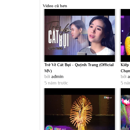
Video cũ hơn
Trở Về Cát Bụi - Quỳnh Trang (Official
Kiếp
MV)
Chọn
bởi
admin
bởi
Quỳnh
5 năm trước
5 nă