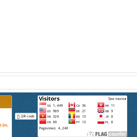
QR-code
rân,