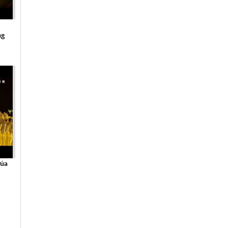
ng
Múa