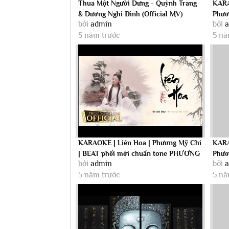
Thua Một Người Dưng - Quỳnh Trang
KARA
& Dương Nghi Đình (Official MV)
Phươ
bởi
admin
bởi
chuẩn
5 năm trước
5 nă
KARAOKE | Liên Hoa | Phương Mỹ Chi
KARA
| BEAT phối mới chuẩn tone PHƯƠNG
Phươ
bởi
admin
bởi
MỸ CHI
5 năm trước
5 nă