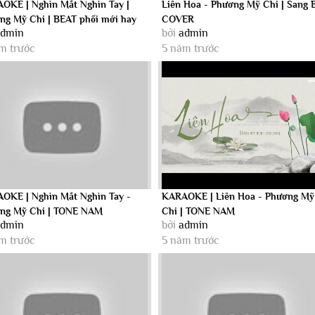
OKE | Nghìn Mắt Nghìn Tay |
Liên Hoa - Phương Mỹ Chi | Sang 
ng Mỹ Chi | BEAT phối mới hay
COVER
admin
bởi
admin
...
m trước
5 năm trước
OKE | Nghìn Mắt Nghìn Tay -
KARAOKE | Liên Hoa - Phương Mỹ
ng Mỹ Chi | TONE NAM
Chi | TONE NAM
admin
bởi
admin
m trước
5 năm trước