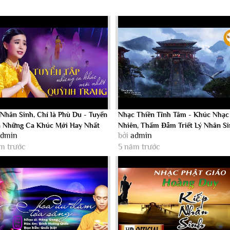
 Nhân Sinh, Chỉ là Phù Du - Tuyển
Nhạc Thiền Tĩnh Tâm - Khúc Nhạc
 Những Ca Khúc Mới Hay Nhất
Nhiên, Thấm Đẫm Triết Lý Nhân Si
admin
bởi
admin
...
RẤT...
m trước
5 năm trước