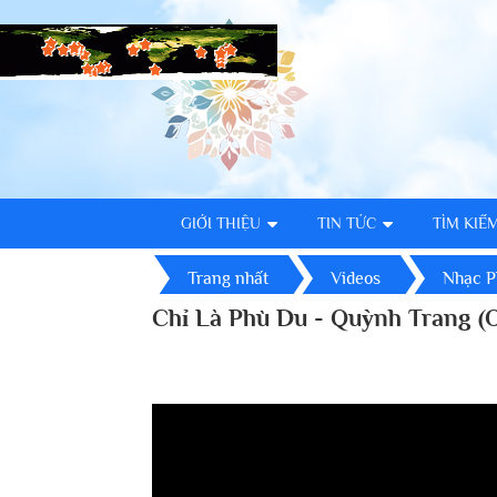
GIỚI THIỆU
TIN TỨC
TÌM KIẾ
Trang nhất
Videos
Nhạc P
Chỉ Là Phù Du - Quỳnh Trang (O