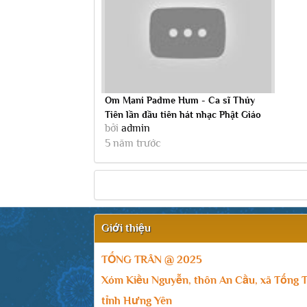
Om Mani Padme Hum - Ca sĩ Thủy
Tiên lần đầu tiên hát nhạc Phật Giáo
bởi
admin
rất màu...
5 năm trước
Giới thiệu
TỐNG TRÂN @ 2025
Xóm Kiều Nguyễn, thôn An Cầu, xã Tống T
tỉnh Hưng Yên