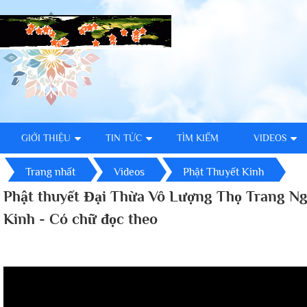
GIỚI THIỆU
TIN TỨC
TÌM KIẾM
VIDEOS
Trang nhất
Videos
Phật Thuyết Kinh
Phật thuyết Đại Thừa Vô Lượng Thọ Trang N
Kinh - Có chữ đọc theo