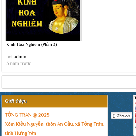
Kinh Hoa Nghiêm (Phần 3)
bởi
admin
3 năm trước
Giới thiệu
TỐNG TRÂN @ 2025
QR-code
Xóm Kiều Nguyễn, thôn An Cầu, xã Tống Trân,
tỉnh Hưng Yên