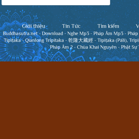
Giới thiệu
Tin Tức
Tìm kiếm
V
Buddhasutra.net
-
Download
-
Nghe Mp3
-
Pháp Âm Mp3
-
Pháp
Tipiṭaka
-
Qianlong Tripitaka - 乾隆大藏經
-
Tipiṭaka (Pāli), Trip
Pháp Âm 2
-
Chùa Khai Nguyên
-
Phật Sự