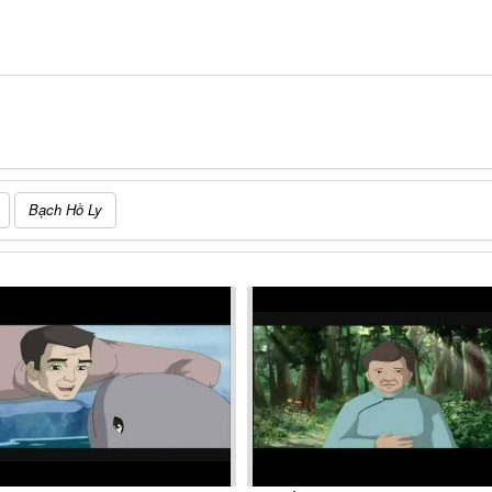
Bạch Hồ Ly