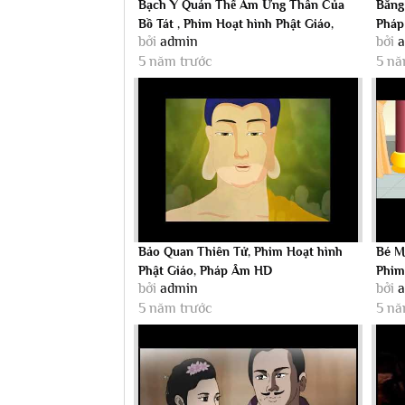
Bạch Y Quán Thế Âm Ứng Thân Của
Băng
Bồ Tát , Phim Hoạt hình Phật Giáo,
Pháp
bởi
admin
bởi
Pháp Âm...
5 năm trước
5 nă
Bảo Quan Thiên Tử, Phim Hoạt hình
Bé M
Phật Giáo, Pháp Âm HD
Phim
bởi
admin
bởi
HD
5 năm trước
5 nă