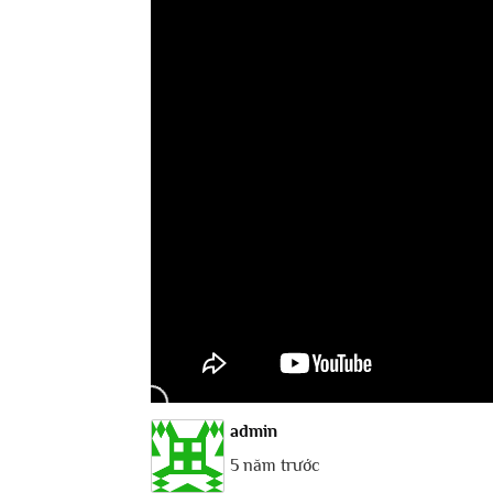
admin
5 năm trước