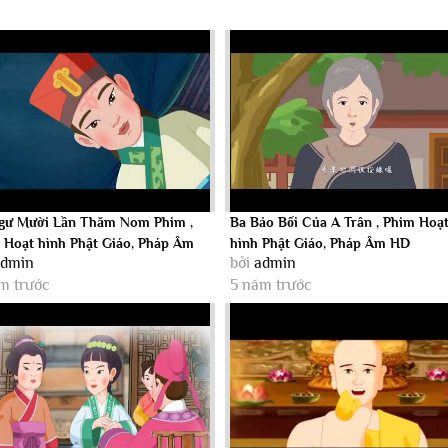
gư Mười Lần Thăm Nom Phim ,
Ba Bảo Bối Của A Trân , Phim Hoạ
 Hoạt hình Phật Giáo, Pháp Âm
hình Phật Giáo, Pháp Âm HD
admin
bởi
admin
m trước
5 năm trước