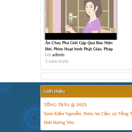
Ăn Chay Phá Giới Gặp Quả Báo Hiện
Đời, Phim Hoạt hình Phật Giáo, Pháp
bởi
admin
Âm HD
5 năm trước
Giới thiệu
TỐNG TRÂN @ 2025
Xóm Kiều Nguyễn, thôn An Cầu, xã Tống T
tỉnh Hưng Yên