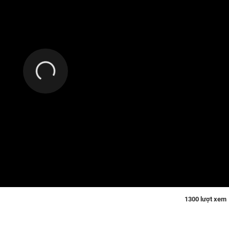
1300 lượt xem