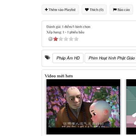
Thêm vào Playlist
Thích (0)
Báo cáo
Đánh giá: 1 điểm/1 bình chọn
Xếp hạng:
1
-
1
phiếu bầu
Pháp Âm HD
Phim Hoạt hình Phật Giáo
Video mới hơn