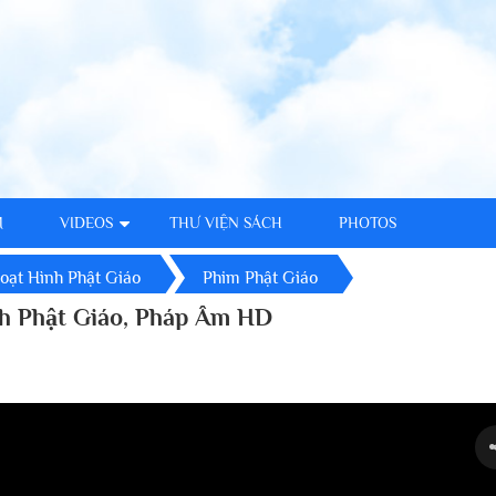
M
VIDEOS
THƯ VIỆN SÁCH
PHOTOS
oạt Hình Phật Giáo
Phim Phật Giáo
nh Phật Giáo, Pháp Âm HD