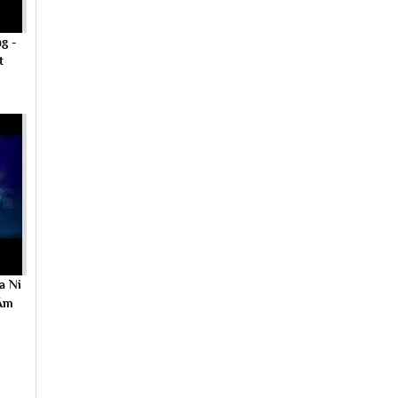
g -
t
a Ni
 Âm