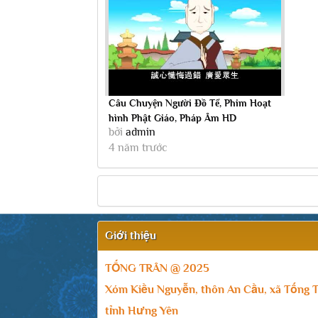
Câu Chuyện Người Đồ Tể, Phim Hoạt
hình Phật Giáo, Pháp Âm HD
bởi
admin
4 năm trước
Giới thiệu
TỐNG TRÂN @ 2025
Xóm Kiều Nguyễn, thôn An Cầu, xã Tống T
tỉnh Hưng Yên