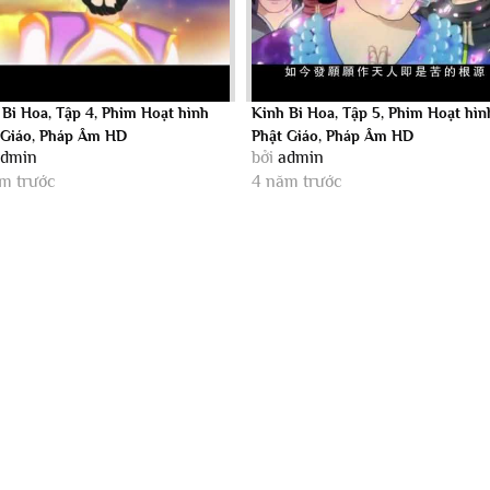
 Bi Hoa, Tập 4, Phim Hoạt hình
Kinh Bi Hoa, Tập 5, Phim Hoạt hìn
 Giáo, Pháp Âm HD
Phật Giáo, Pháp Âm HD
admin
bởi
admin
m trước
4 năm trước