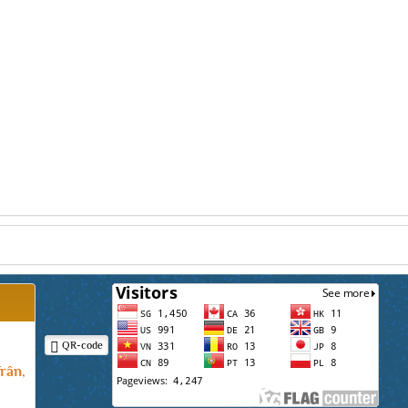
QR-code
rân,