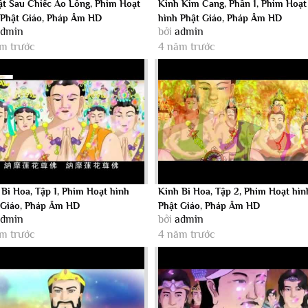
ật Sau Chiếc Áo Lông, Phim Hoạt
Kinh Kim Cang, Phần 1, Phim Hoạt
 Phật Giáo, Pháp Âm HD
hình Phật Giáo, Pháp Âm HD
admin
bởi
admin
m trước
4 năm trước
 Bi Hoa, Tập 1, Phim Hoạt hình
Kinh Bi Hoa, Tập 2, Phim Hoạt hìn
 Giáo, Pháp Âm HD
Phật Giáo, Pháp Âm HD
admin
bởi
admin
m trước
4 năm trước