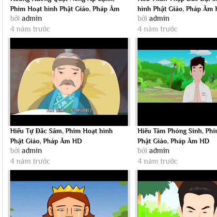
Phim Hoạt hình Phật Giáo, Pháp Âm
hình Phật Giáo, Pháp Âm
bởi
admin
bởi
admin
HD
4 năm trước
4 năm trước
Hiếu Tự Đắc Sâm, Phim Hoạt hình
Hiếu Tâm Phóng Sinh, Phi
Phật Giáo, Pháp Âm HD
Phật Giáo, Pháp Âm HD
bởi
admin
bởi
admin
4 năm trước
4 năm trước