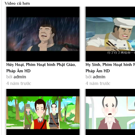
Video cũ hơn
Hủy Hoại, Phim Hoạt hình Phật Giáo,
Hy Sinh, Phim Hoạt hình P
Pháp Âm HD
Pháp Âm HD
bởi
admin
bởi
admin
4 năm trước
4 năm trước