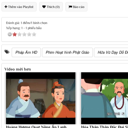
Thêm vào Playlist
Thích (0)
Báo cáo
Đánh giá: 1 điểm/1 bình chọn
Xếp hạng:
1
-
1
phiếu bầu
Pháp Âm HD
Phim Hoạt hình Phật Giáo
Hứa Vũ Dạy Dỗ Đ
Video mới hơn
Hoàng Hương Quạt Nồng Ấp Lạnh,
Hóa Thân Thập Đắc Đại Sĩ