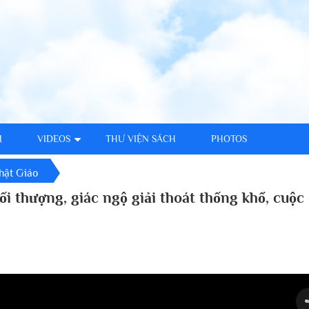
M
VIDEOS
THƯ VIỆN SÁCH
PHOTOS
hật Giáo
tối thượng, giác ngộ giải thoát thống khổ, cuộc