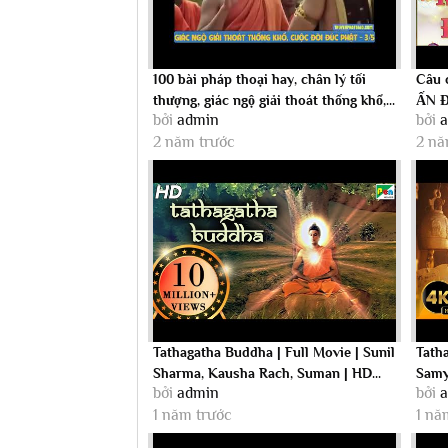
100 bài pháp thoại hay, chân lý tối
Câu 
thượng, giác ngộ giải thoát thống khổ,...
ẤN Đà
bởi
admin
bởi
2 năm trước
2 nă
Tathagatha Buddha | Full Movie | Sunil
Tath
Sharma, Kausha Rach, Suman | HD...
Samy
bởi
admin
bởi
1 năm trước
1 nă