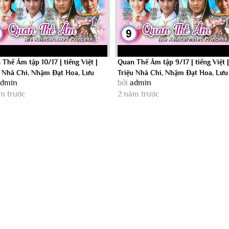
Thế Âm tập 10/17 | tiếng Việt |
Quan Thế Âm tập 9/17 | tiếng Việt 
u Nhã Chi, Nhậm Đạt Hoa, Lưu
Triệu Nhã Chi, Nhậm Đạt Hoa, Lưu
admin
bởi
admin
..
Đan |...
m trước
2 năm trước