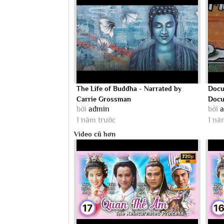
The Life of Buddha - Narrated by
Docu
Carrie Grossman
Docu
bởi
admin
bởi
Gere
1 năm trước
1 nă
Video cũ hơn