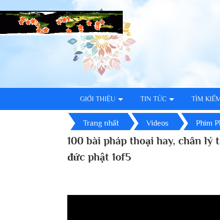
GIỚI THIỆU
TIN TỨC
TÌM KIẾ
Trang nhất
Videos
Phim P
100 bài pháp thoại hay, chân lý 
đức phật 1of5