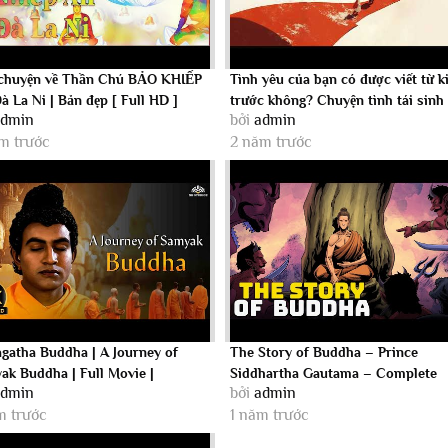
chuyện về Thần Chú BẢO KHIẾP
Tình yêu của bạn có được viết từ k
 La Ni | Bản đẹp [ Full HD ]
trước không? Chuyện tình tái sinh
admin
bởi
admin
m trước
2 năm trước
agatha Buddha | A Journey of
The Story of Buddha – Prince
ak Buddha | Full Movie |
Siddhartha Gautama – Complete
admin
bởi
admin
m trước
1 năm trước