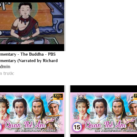
mentary - The Buddha - PBS
mentary (Narrated by Richard
admin
)
m trước