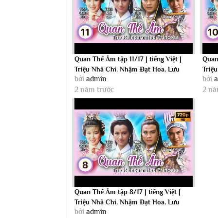
Quan Thế Âm tập 11/17 | tiếng Việt |
Quan 
Triệu Nhã Chi, Nhậm Đạt Hoa, Lưu
Triệ
bởi
admin
bởi
Đan |...
Đan |.
2 năm trước
2 nă
Quan Thế Âm tập 8/17 | tiếng Việt |
Triệu Nhã Chi, Nhậm Đạt Hoa, Lưu
bởi
admin
Đan |...