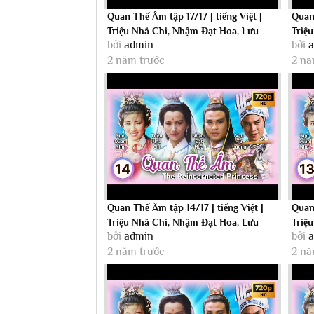
Quan Thế Âm tập 17/17 | tiếng Việt |
Quan 
Triệu Nhã Chi, Nhậm Đạt Hoa, Lưu
Triệ
bởi
admin
bởi
Đan |...
Đan |.
2 năm trước
2 nă
Quan Thế Âm tập 14/17 | tiếng Việt |
Quan 
Triệu Nhã Chi, Nhậm Đạt Hoa, Lưu
Triệ
bởi
admin
bởi
Đan |...
Đan |.
2 năm trước
2 nă