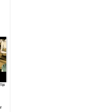
Tội
f