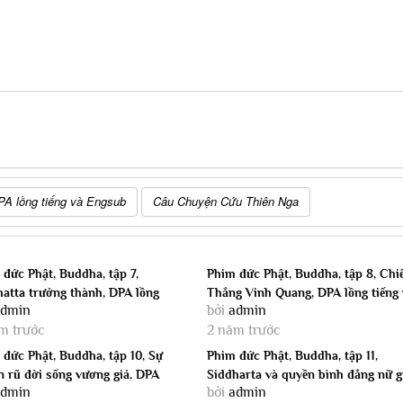
PA lồng tiếng và Engsub
Câu Chuyện Cứu Thiên Nga
đức Phật, Buddha, tập 7,
Phim đức Phật, Buddha, tập 8, Chi
hatta trưởng thành, DPA lồng
Thắng Vinh Quang, DPA lồng tiếng v
admin
bởi
admin
và...
m trước
2 năm trước
đức Phật, Buddha, tập 10, Sự
Phim đức Phật, Buddha, tập 11,
n rũ đời sống vương giả, DPA
Siddharta và quyền bình đẳng nữ gi
admin
bởi
admin
.
DPA...