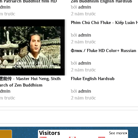
th Patriarch Buddhist film HD
Zen Buddhism English Hardsub
admin
bởi
admin
m trước
2 năm trước
Phim Chú Chó Fluke - Kiếp Luân 
bởi
admin
2 năm trước
Флюк / Fluke HD Color+ Russian
bởi
admin
2 năm trước
传 - Master Hui Neng, Sixth
Fluke English Hardsub
iarch of Zen Buddhism
admin
bởi
admin
m trước
2 năm trước