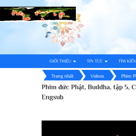
GIỚI THIỆU
TIN TỨC
TÌM KIẾ
Trang nhất
Videos
Phim P
Phim đức Phật, Buddha, tập 5, 
Engsub