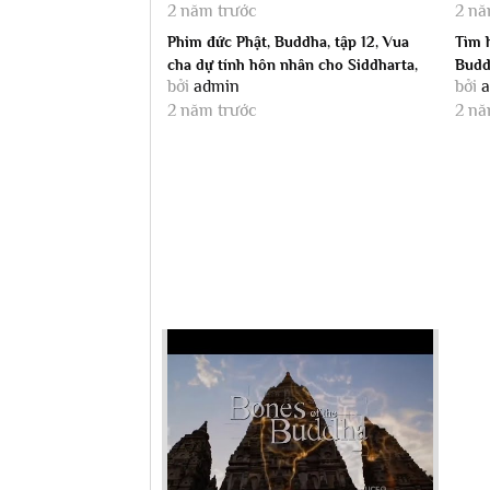
2 năm trước
2 nă
Phim đức Phật, Buddha, tập 12, Vua
Tìm 
cha dự tính hôn nhân cho Siddharta,
Budd
bởi
admin
bởi
DPA...
2 năm trước
2 nă