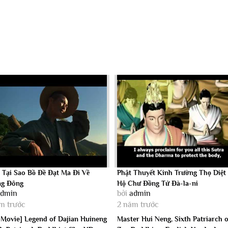
 Tại Sao Bồ Đề Đạt Ma Đi Về
Phật Thuyết Kinh Trường Thọ Diệt 
g Đông
Hộ Chư Đồng Tử Đà-la-ni
admin
bởi
admin
m trước
2 năm trước
l Movie] Legend of Dajian Huineng
Master Hui Neng, Sixth Patriarch o