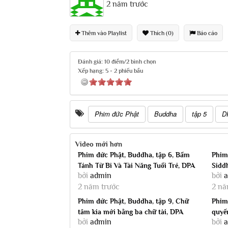
2 năm trước
Thêm vào Playlist
Thích (0)
Báo cáo
Đánh giá: 10 điểm/2 bình chọn
Xếp hạng:
5
-
2
phiếu bầu
Phim đức Phật
Buddha
tập 5
D
Video mới hơn
Phim đức Phật, Buddha, tập 6, Bẩm
Phim 
Tánh Từ Bi Và Tài Năng Tuổi Trẻ, DPA
Sidd
bởi
admin
bởi
lồng...
tiếng 
2 năm trước
2 nă
Phim đức Phật, Buddha, tập 9, Chữ
Phim 
tâm kia mới bằng ba chữ tài, DPA
quyế
bởi
admin
bởi
lồng...
lồng..