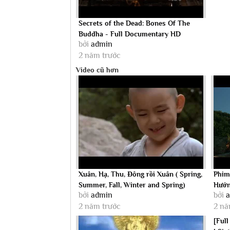
Secrets of the Dead: Bones Of The
Buddha - Full Documentary HD
bởi
admin
2 năm trước
Video cũ hơn
Xuân, Hạ, Thu, Đông rồi Xuân ( Spring,
Phim
Summer, Fall, Winter and Spring)
Hướn
bởi
admin
bởi
2 năm trước
2 nă
[Ful