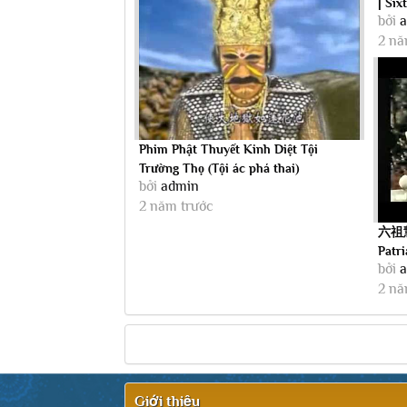
| Six
bởi
2 nă
Phim Phật Thuyết Kinh Diệt Tội
Trường Thọ (Tội ác phá thai)
bởi
admin
2 năm trước
六祖慧能
Patr
bởi
2 nă
Giới thiệu