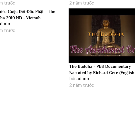
m trước
2 năm trước
hiểu Cuộc Đời Đức Phật - The
ha 2010 HD - Vietsub
admin
m trước
The Buddha - PBS Documentary
Narrated by Richard Gere (English
bởi
admin
Subtitle) HD
2 năm trước