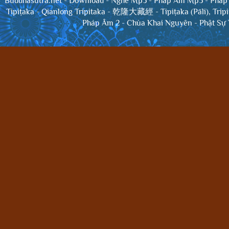
Buddhasutra.net
-
Download
-
Nghe Mp3
-
Pháp Âm Mp3
-
Pháp
Tipiṭaka
-
Qianlong Tripitaka - 乾隆大藏經
-
Tipiṭaka (Pāli), Trip
Pháp Âm 2
-
Chùa Khai Nguyên
-
Phật Sự