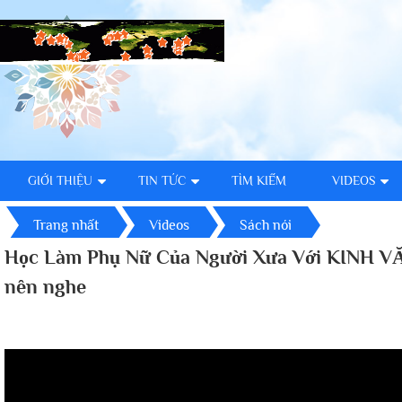
GIỚI THIỆU
TIN TỨC
TÌM KIẾM
VIDEOS
Trang nhất
Videos
Sách nói
Học Làm Phụ Nữ Của Người Xưa Với KINH VĂ
nên nghe