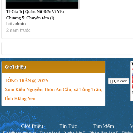
Tề Gia Trị Quốc, Nữ Đức Vi Yếu -
Chương 5: Chuyên tâm (1)
bởi
admin
2 năm trước
Giới thiệu
TỐNG TRÂN @ 2025
QR-code
Xóm Kiều Nguyễn, thôn An Cầu, xã Tống Trân,
tỉnh Hưng Yên
Giới thiệu
Tin Tức
Tìm kiếm
V