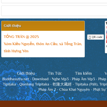
Giới thiệu
TỐNG TRÂN @ 2025
QR-code
Xóm Kiều Nguyễn, thôn An Cầu, xã Tống Trân,
tỉnh Hưng Yên
Giới thiệu
Tin Tức
Tìm kiếm
V
Buddhasutra.net
-
Download
-
Nghe Mp3
-
Pháp Âm Mp3
-
Pháp
Tipiṭaka
-
Qianlong Tripitaka - 乾隆大藏經
-
Tipiṭaka (Pāli), Trip
Pháp Âm 2
-
Chùa Khai Nguyên
-
Phật Sự