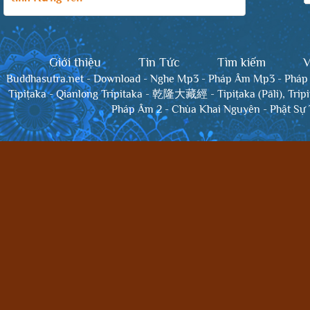
Giới thiệu
Tin Tức
Tìm kiếm
V
Buddhasutra.net
-
Download
-
Nghe Mp3
-
Pháp Âm Mp3
-
Pháp
Tipiṭaka
-
Qianlong Tripitaka - 乾隆大藏經
-
Tipiṭaka (Pāli), Trip
Pháp Âm 2
-
Chùa Khai Nguyên
-
Phật Sự