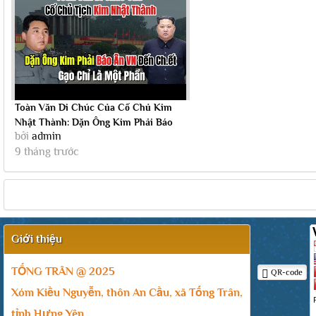
Toàn Văn Di Chúc Của Cố Chủ Kim
Nhật Thành: Dặn Ông Kim Phải Báo
bởi
admin
Ân Việt...
9 tháng trước
Giới thiệu
TỐNG TRÂN @ 2025
QR-code
Xóm Kiều Nguyễn, thôn An Cầu, xã Tống Trân,
tỉnh Hưng Yên