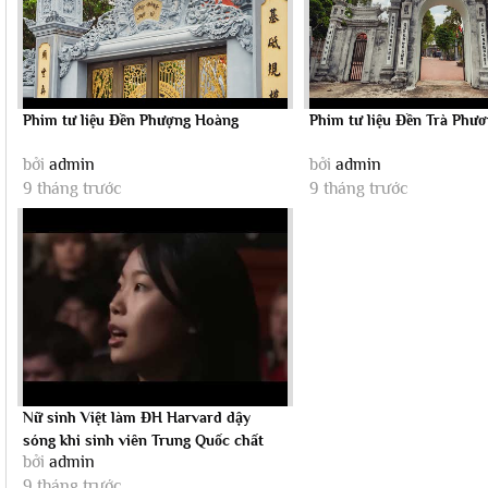
Phim tư liệu Đền Phượng Hoàng
Phim tư liệu Đền Trà Phư
bởi
admin
bởi
admin
9 tháng trước
9 tháng trước
Nữ sinh Việt làm ĐH Harvard dậy
sóng khi sinh viên Trung Quốc chất
bởi
admin
vấn chủ...
9 tháng trước