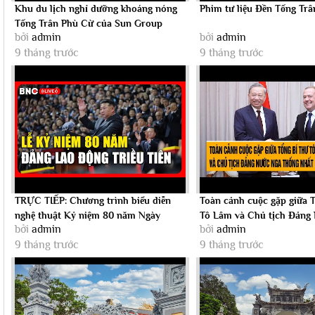
Khu du lịch nghỉ dưỡng khoáng nóng
Phim tư liệu Đền Tống Trâ
Tống Trân Phù Cừ của Sun Group
bởi
admin
bởi
admin
9 tháng trước
9 tháng trước
TRỰC TIẾP: Chương trình biểu diễn
Toàn cảnh cuộc gặp giữa T
nghệ thuật Kỷ niệm 80 năm Ngày
Tô Lâm và Chủ tịch Đảng
bởi
admin
bởi
admin
thành lập...
Thống...
9 tháng trước
9 tháng trước