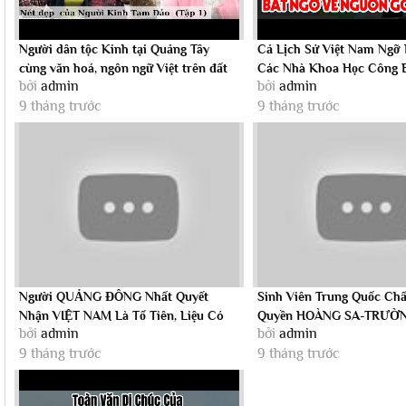
Người dân tộc Kinh tại Quảng Tây
Cả Lịch Sử Việt Nam Ngỡ
cùng văn hoá, ngôn ngữ Việt trên đất
Các Nhà Khoa Học Công 
bởi
admin
bởi
admin
Trung...
Gốc Người...
9 tháng trước
9 tháng trước
Người QUẢNG ĐÔNG Nhất Quyết
Sinh Viên Trung Quốc Ch
Nhận VIỆT NAM Là Tổ Tiên, Liệu Có
Quyền HOÀNG SA-TRƯỜN
bởi
admin
bởi
admin
Âm Mưu Gì?
Đại Học...
9 tháng trước
9 tháng trước