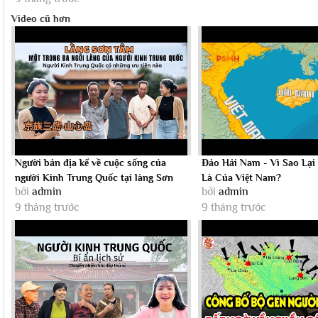
Video cũ hơn
Người bản địa kể về cuộc sống của
Đảo Hải Nam - Vì Sao Lại
người Kinh Trung Quốc tại làng Sơn
Là Của Việt Nam?
bởi
admin
bởi
admin
Tâm,...
9 tháng trước
9 tháng trước