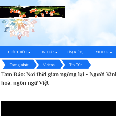
GIỚI THIỆU
TIN TỨC
TÌM KIẾM
VIDEOS
Trang nhất
Videos
Tin Tức
Tam Đảo: Nơi thời gian ngừng lại - Người Kin
hoá, ngôn ngữ Việt