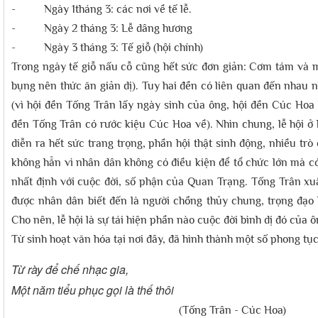
- Ngày 1tháng 3: các nơi về tế lễ.
- Ngày 2 tháng 3: Lễ dâng hương
- Ngày 3 tháng 3: Tế giỗ (hội chính)
Trong ngày tế giỗ nấu cỗ cũng hết sức đơn giản: Cơm tám và mi
bụng nên thức ăn giản dị). Tuy hai đền có liên quan đến nhau n
(vì hội đền Tống Trân lấy ngày sinh của ông, hội đền Cúc Hoa
đền Tống Trân có rước kiệu Cúc Hoa về). Nhìn chung, lễ hội ở h
diễn ra hết sức trang trọng, phần hội thật sinh động, nhiều trò
không hẳn vì nhân dân không có điều kiện để tổ chức lớn mà có
nhất định với cuộc đời, số phận của Quan Trạng. Tống Trân xuấ
được nhân dân biết đến là người chồng thủy chung, trọng đạo
Cho nên, lễ hội là sự tái hiện phần nào cuộc đời bình dị đó của ô
Từ sinh hoạt văn hóa tại nơi đây, đã hình thành một số phong tục
Từ rày để chế nhạc gia,
Một năm tiểu phục gọi là thế thôi
(Tống Trân - Cúc Hoa)