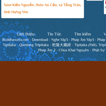
Xóm Kiều Nguyễn, thôn An Cầu, xã Tống Trân,
tỉnh Hưng Yên
Giới thiệu
Tin Tức
Tìm kiếm
V
Buddhasutra.net
-
Download
-
Nghe Mp3
-
Pháp Âm Mp3
-
Pháp
Tipiṭaka
-
Qianlong Tripitaka - 乾隆大藏經
-
Tipiṭaka (Pāli), Trip
Pháp Âm 2
-
Chùa Khai Nguyên
-
Phật Sự