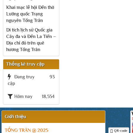
Khai mạc lễ hội Đền thờ
Lưỡng quốc Trạng
nguyên Tống Trân
Di tích lịch sử Quốc gia
Cây đa và Đền La Tiến –
Địa chỉ đỏ trên quê
hương Tống Trân
Thống kê truy cập
Đang truy
93
cập
Hôm nay
18,554
Giới thiệu
TỐNG TRÂN @ 2025
QR-code