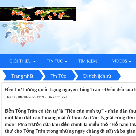
GIỚI THIỆU
TIN TỨC
TÌM KIẾM
VIDEOS
Trang nhất
Tin Tức
Di tích lịch sử
Đền thờ Lưỡng quốc trạng nguyên Tống Trân - Điểm đến của l
Thứ tư - 08/10/2025 12:21 - Đã xem: 338
Đền Tống Trân có tên tự là "Tiên căn ninh tự” - nhân dân th
một khu đất cao thoáng mát ở thôn An Cầu. Ngoài cổng đền
môn”. Phía trước của khu đền chính là miếu thờ “Hổ hàm thư
thư cho Tống Trân trong những ngày chàng đi sứ) và ba gian