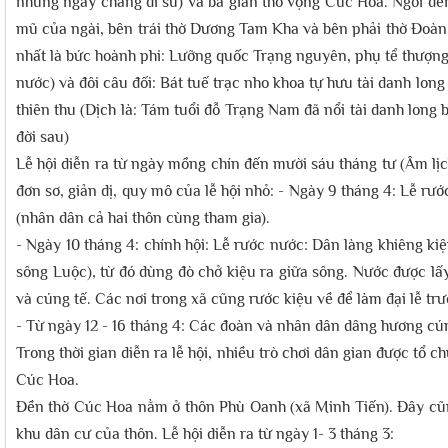
những ngày chàng đi sứ) và ba gian thờ vọng Cúc Hoa. Ngôi đền 
mũ của ngài, bên trái thờ Dương Tam Kha và bên phải thờ Đoàn T
nhất là bức hoành phi: Lưỡng quốc Trạng nguyên, phụ tể thượng 
nước) và đôi câu đối: Bát tuế trạc nho khoa tự hưu tài danh long
thiên thu (Dịch là: Tám tuổi đỗ Trạng Nam đã nổi tài danh long
đời sau)
Lễ hội diễn ra từ ngày mồng chín đến mười sáu tháng tư (Âm lị
đơn sơ, giản dị, quy mô của lễ hội nhỏ: - Ngày 9 tháng 4: Lễ r
(nhân dân cả hai thôn cùng tham gia).
- Ngày 10 tháng 4: chính hội: Lễ rước nước: Dân làng khiêng ki
sông Luộc), từ đó dùng đò chở kiệu ra giữa sông. Nước được lấy
và cúng tế. Các nơi trong xã cũng rước kiệu về để làm đại lễ tr
- Từ ngày 12 - 16 tháng 4: Các đoàn và nhân dân dâng hương cún
Trong thời gian diễn ra lễ hội, nhiều trò chơi dân gian được tổ 
Cúc Hoa.
Đền thờ Cúc Hoa nằm ở thôn Phù Oanh (xã Minh Tiến). Đây cũn
khu dân cư của thôn. Lễ hội diễn ra từ ngày 1- 3 tháng 3: