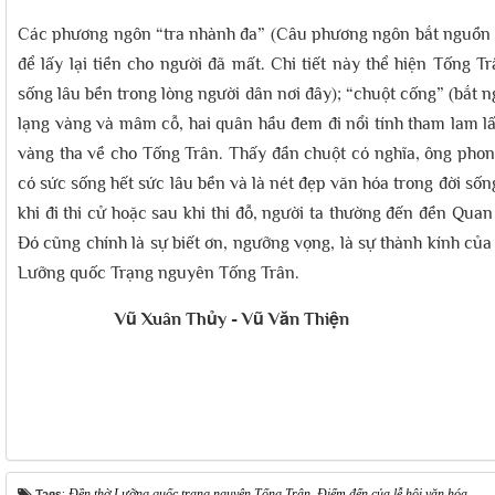
Các phương ngôn “tra nhành đa” (Câu phương ngôn bắt nguồn từ
để lấy lại tiền cho người đã mất. Chi tiết này thể hiện Tống T
sống lâu bền trong lòng người dân nơi đây); “chuột cống” (bắt 
lạng vàng và mâm cỗ, hai quân hầu đem đi nổi tính tham lam lấ
vàng tha về cho Tống Trân. Thấy đần chuột có nghĩa, ông phon
có sức sống hết sức lâu bền và là nét đẹp văn hóa trong đời sống
khi đi thi cử hoặc sau khi thi đỗ, người ta thường đến đền Qua
Đó cũng chính là sự biết ơn, ngưỡng vọng, là sự thành kính của 
Lưỡng quốc Trạng nguyên Tống Trân.
Vũ Xuân Thủy - Vũ Văn Thiện
Tags:
Đền thờ Lưỡng quốc trạng nguyên Tống Trân
,
Điểm đến của lễ hội văn hóa