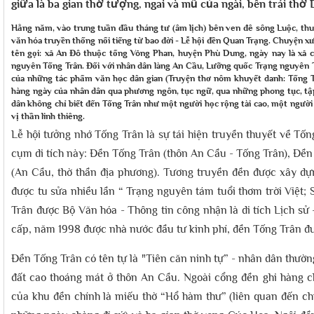
giữa là ba gian thờ tượng, ngai và mũ của ngài, bên trái t
Hằng năm, vào trung tuần đầu tháng tư (âm lịch) bên ven đê sông Luộc, thuộ
văn hóa truyền thống nổi tiếng từ bao đời - Lễ hội đền Quan Trạng. Chuyện xư
tên gọi: xã An Đô thuộc tổng Võng Phan, huyện Phù Dung, ngày nay là xã 
nguyên Tống Trân. Đối với nhân dân làng An Cầu, Lưỡng quốc Trạng nguyên T
của những tác phẩm văn học dân gian (Truyện thơ nôm khuyết danh: Tống Trâ
hàng ngày của nhân dân qua phương ngôn, tục ngữ, qua những phong tục, tập
dân không chỉ biết đến Tống Trân như một người học rộng tài cao, một ngư
vị thần linh thiêng.
Lễ hội tưởng nhớ Tống Trân là sự tái hiện truyền thuyết về Tốn
cụm di tích này: Đền Tống Trân (thôn An Cầu - Tống Trân), Đề
(An Cầu, thờ thần địa phương). Tương truyền đền được xây dự
được tu sửa nhiều lần “ Trạng nguyên tám tuổi thơm trời Việt;
Trân được Bộ Văn hóa - Thông tin công nhận là di tích Lịch sử
cấp, năm 1998 được nhà nước đầu tư kinh phí, đền Tống Trân đượ
Đền Tống Trân có tên tự là "Tiên căn ninh tự” - nhân dân thườ
đất cao thoáng mát ở thôn An Cầu. Ngoài cổng đền ghi hàng 
của khu đền chính là miếu thờ “Hổ hàm thư” (liên quan đến ch