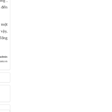
ơng”,
h đến
 một
 vậy,
“Tống
admin
com.vn