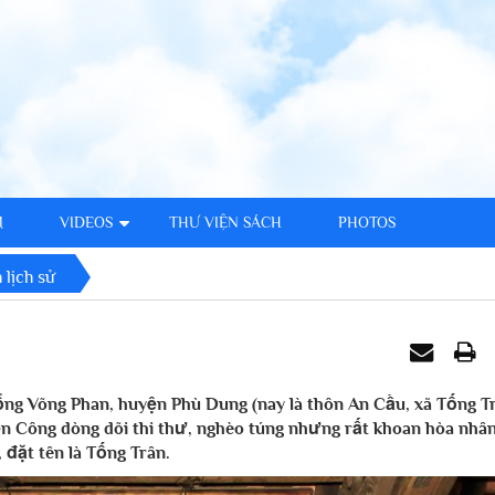
M
VIDEOS
THƯ VIỆN SÁCH
PHOTOS
h lịch sử
tổng Võng Phan, huyện Phù Dung (nay là thôn An Cầu, xã Tống T
ện Công dòng dõi thi thư, nghèo túng nhưng rất khoan hòa nhâ
 đặt tên là Tống Trân.