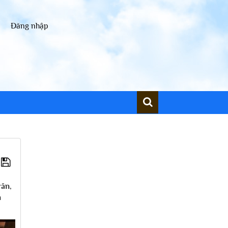
Đăng nhập
rân,
n