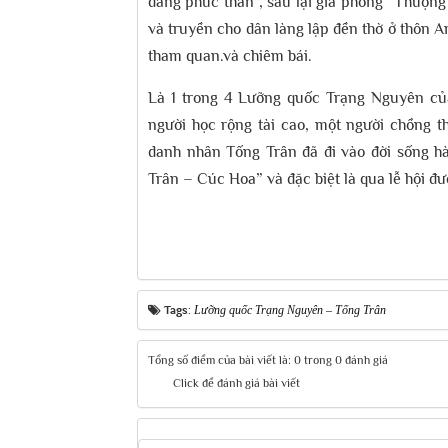
đẳng phúc thần”, sau lại gia phong “Thượng
và truyền cho dân làng lập đền thờ ở thôn 
tham quan.và chiêm bái.
Là 1 trong 4 Lưỡng quốc Trạng Nguyên củ
người học rộng tài cao, một người chồng t
danh nhân Tống Trân đã đi vào đời sống h
Trân – Cúc Hoa” và đặc biệt là qua lễ hội 
Tags:
Lưỡng quốc Trạng Nguyên – Tống Trân
Tổng số điểm của bài viết là: 0 trong 0 đánh giá
Click để đánh giá bài viết