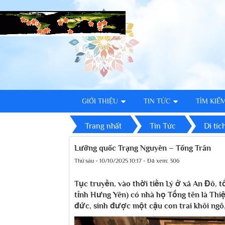
GIỚI THIỆU
TIN TỨC
TÌM KIẾ
Trang nhất
Tin Tức
Di tíc
Lưỡng quốc Trạng Nguyên – Tống Trân
Thứ sáu - 10/10/2025 10:17 - Đã xem: 306
Tục truyền, vào thời tiền Lý ở xã An Đô, 
tỉnh Hưng Yên) có nhà họ Tống tên là Thi
đức, sinh được một cậu con trai khôi ngô,