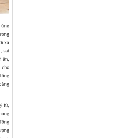
h ứng
trong
ời xã
, sai
i ăn,
u cho
 Tống
 càng
ý tứ,
phong
 Tống
hượng