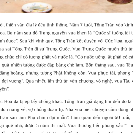
ời, thiên văn địa lý đều tinh thông. Năm 7 tuổi, Tống Trân vào kin
khoa. Ba năm sau đỗ Trạng nguyên vua khen là “Quốc sĩ tướng tài 
nh được”. Sau khi vinh quy, Tống Trân kết duyên với Cúc Hoa, ngư
a sai Tống Trân đi sứ Trung Quốc. Vua Trung Quốc muốn thử tài
g chùa chỉ có tượng phật và nước lã. “Có nước uống, ắt phải có cá
hì quả nhiên tượng được đắp bằng chè lam. Bốn tháng sau, vua Tà
đàng hoàng, nhưng tượng Phật không còn. Vua phục tài, phong
đại vương”. Qua nhiều lần thử tài văn chương, võ nghệ, vua Tàu
yên”.
c Hoa đã bị ép lấy chồng khác. Tống Trân giả dạng tìm đến dò la 
n đón nàng về, vợ chồng đoàn tụ. Nhà vua biết chuyện cảm động 
rân sau làm Phụ chính đại nhẫn”. Làm quan đến ngoài 60 tuổi,
tại quê nhà, được 5 năm thì mất. Vua thương tiếc phong sắc “T