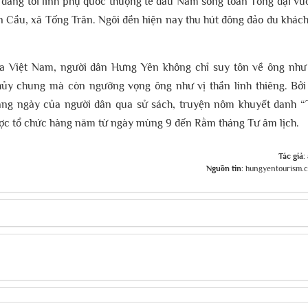
 đẳng tối linh phụ quốc thượng tể đẩu Nam song toán Tống đại vư
An Cầu, xã Tống Trân. Ngôi đền hiện nay thu hút đông đảo du khác
a Việt Nam, người dân Hưng Yên không chỉ suy tôn về ông như
hủy chung mà còn ngưỡng vọng ông như vị thần linh thiêng. Bởi
àng ngày của người dân qua sử sách, truyện nôm khuyết danh 
được tổ chức hàng năm từ ngày mùng 9 đến Rằm tháng Tư âm lịch.
Tác giả:
Nguồn tin:
hungyentourism.