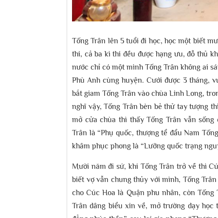
Tống Trân lên 5 tuổi đi học, học một biết mư
thi, cả ba kì thi đều được hạng ưu, đỗ thủ 
nước chỉ có một mình Tống Trân không ai sá
Phù Anh cùng huyện. Cưới được 3 tháng, vu
bắt giam Tống Trân vào chùa Linh Long, tron
nghĩ vậy, Tống Trân bèn bẻ thử tay tượng t
mở cửa chùa thì thấy Tống Trân vẫn sống 
Trân là “Phụ quốc, thượng tể đẩu Nam Tống 
khâm phục phong là “Lưỡng quốc trạng ngu
Mười năm đi sứ, khi Tống Trân trở về thì Cú
biết vợ vẫn chung thủy với mình, Tống Trâ
cho Cúc Hoa là Quận phu nhân, còn Tống T
Trân dâng biểu xin về, mở trường dạy học 