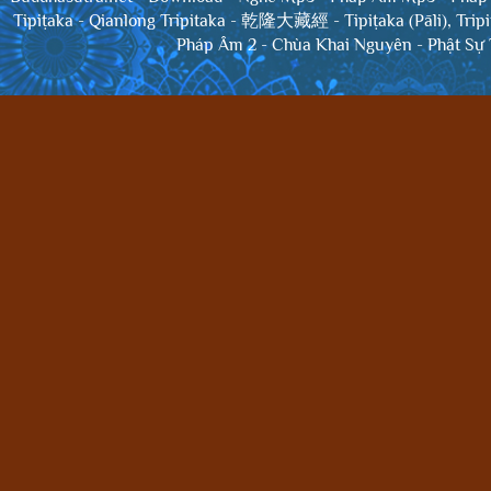
Tipiṭaka
-
Qianlong Tripitaka - 乾隆大藏經
-
Tipiṭaka (Pāli), Trip
Pháp Âm 2
-
Chùa Khai Nguyên
-
Phật Sự