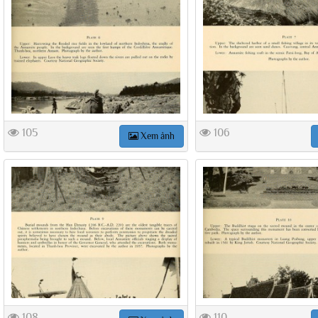
105
106
Xem ảnh
108
110