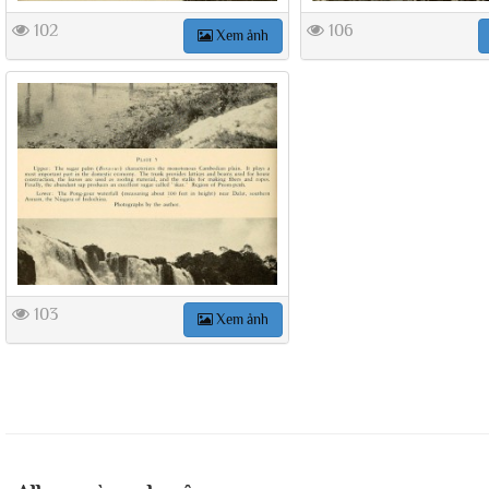
102
106
Xem ảnh
103
Xem ảnh