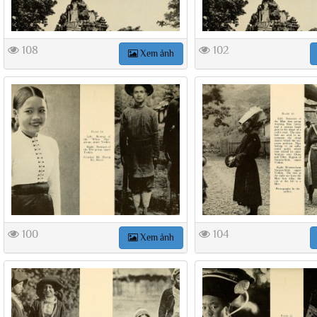
108
102
Xem ảnh
100
104
Xem ảnh