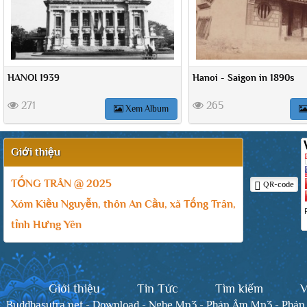
HANOI 1939
Hanoi - Saigon in 1890s
271
265
Xem Album
Giới thiệu
TỐNG TRÂN @ 2025
QR-code
Xóm Kiều Nguyễn, thôn An Cầu, xã Tống Trân,
tỉnh Hưng Yên
Giới thiệu
Tin Tức
Tìm kiếm
V
Buddhasutra.net
-
Download
-
Nghe Mp3
-
Pháp Âm Mp3
-
Pháp