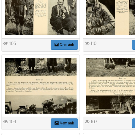
105
110
Xem ảnh
104
107
Xem ảnh