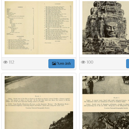
112
100
Xem ảnh