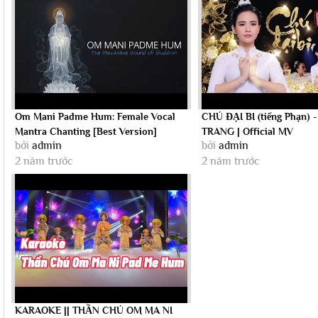
Om Mani Padme Hum: Female Vocal
CHÚ ĐẠI BI (tiếng Phạn)
Mantra Chanting [Best Version]
TRANG | Official MV
bởi
admin
bởi
admin
2 năm trước
2 năm trước
KARAOKE || THẦN CHÚ OM MA NI