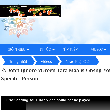
GIỚI THIỆU
TIN TỨC
TÌM KIẾM
VIDEOS
Trang nhất
Videos
Nhạc Phật Giáo
⚠️Don't Ignore ?Green Tara Maa is Giving Yo
Specific Person
Error loading YouTube: Video could not be played