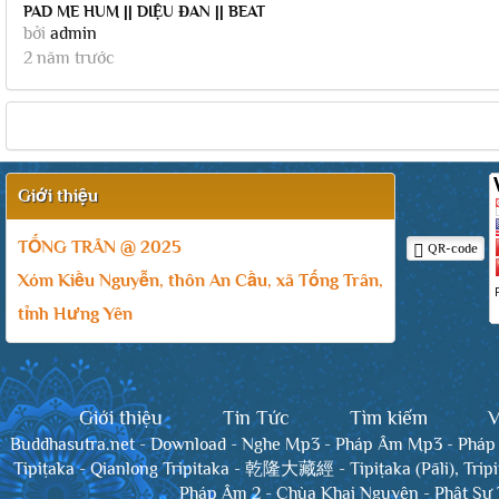
PAD ME HUM || DIỆU ĐAN || BEAT
bởi
admin
GỐC CÓ BÈ
2 năm trước
Giới thiệu
TỐNG TRÂN @ 2025
QR-code
Xóm Kiều Nguyễn, thôn An Cầu, xã Tống Trân,
tỉnh Hưng Yên
Giới thiệu
Tin Tức
Tìm kiếm
V
Buddhasutra.net
-
Download
-
Nghe Mp3
-
Pháp Âm Mp3
-
Pháp
Tipiṭaka
-
Qianlong Tripitaka - 乾隆大藏經
-
Tipiṭaka (Pāli), Trip
Pháp Âm 2
-
Chùa Khai Nguyên
-
Phật Sự