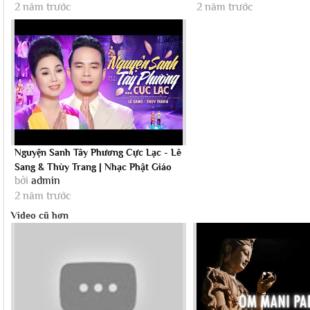
2 năm trước
2 năm trước
Nguyện Sanh Tây Phương Cực Lạc - Lê
Sang & Thùy Trang | Nhạc Phật Giáo
bởi
admin
Mới...
2 năm trước
Video cũ hơn