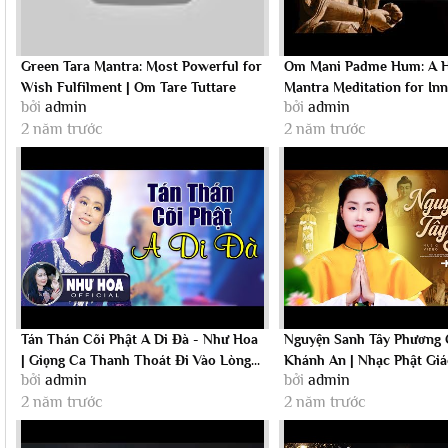
Green Tara Mantra: Most Powerful for
Om Mani Padme Hum: A H
Wish Fulfilment | Om Tare Tuttare
Mantra Meditation for In
bởi
admin
bởi
admin
Ture...
2 năm trước
2 năm trước
Tán Thán Cõi Phật A Di Đà - Như Hoa
Nguyện Sanh Tây Phương 
| Giọng Ca Thanh Thoát Đi Vào Lòng...
Khánh An | Nhạc Phật Gi
bởi
admin
bởi
admin
Nhất
2 năm trước
2 năm trước