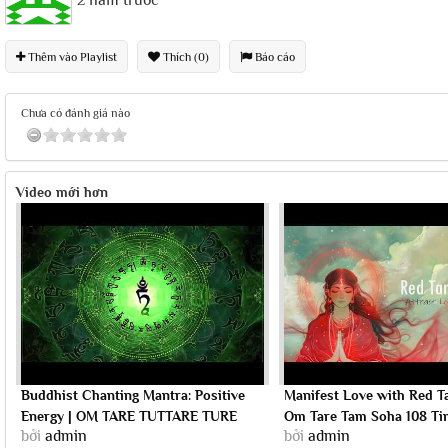
2 năm trước
Thêm vào Playlist
Thích (0)
Báo cáo
Chưa có đánh giá nào
Video mới hơn
Buddhist Chanting Mantra: Positive
Manifest Love with Red T
Energy | OM TARE TUTTARE TURE
Om Tare Tam Soha 108 Ti
bởi
admin
bởi
admin
SOHA Green...