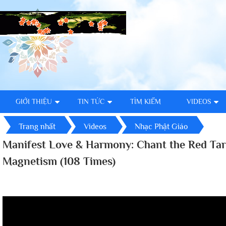
GIỚI THIỆU
TIN TỨC
TÌM KIẾM
VIDEOS
Trang nhất
Videos
Nhạc Phật Giáo
Manifest Love & Harmony: Chant the Red Tar
Magnetism (108 Times)