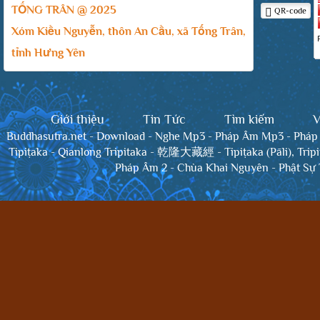
TỐNG TRÂN @ 2025
QR-code
Xóm Kiều Nguyễn, thôn An Cầu, xã Tống Trân,
tỉnh Hưng Yên
Giới thiệu
Tin Tức
Tìm kiếm
V
Buddhasutra.net
-
Download
-
Nghe Mp3
-
Pháp Âm Mp3
-
Pháp
Tipiṭaka
-
Qianlong Tripitaka - 乾隆大藏經
-
Tipiṭaka (Pāli), Trip
Pháp Âm 2
-
Chùa Khai Nguyên
-
Phật Sự