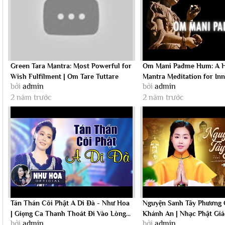
Green Tara Mantra: Most Powerful for
Om Mani Padme Hum: A H
Wish Fulfilment | Om Tare Tuttare
Mantra Meditation for In
bởi
admin
bởi
admin
Ture...
2 năm trước
2 năm trước
Tán Thán Cõi Phật A Di Đà - Như Hoa
Nguyện Sanh Tây Phương 
| Giọng Ca Thanh Thoát Đi Vào Lòng...
Khánh An | Nhạc Phật Gi
bởi
admin
bởi
admin
Nhất