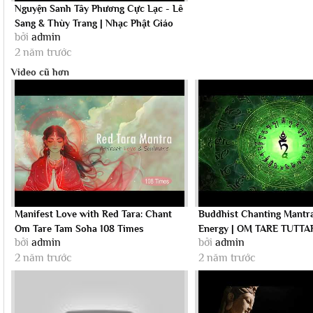
Nguyện Sanh Tây Phương Cực Lạc - Lê
Sang & Thùy Trang | Nhạc Phật Giáo
bởi
admin
Mới...
2 năm trước
Video cũ hơn
Manifest Love with Red Tara: Chant
Buddhist Chanting Mantra
Om Tare Tam Soha 108 Times
Energy | OM TARE TUTTA
bởi
admin
bởi
admin
SOHA Green...
2 năm trước
2 năm trước