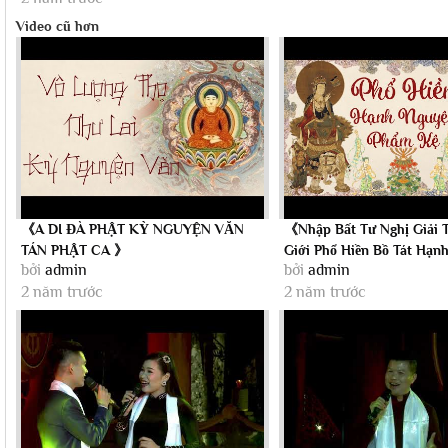
Video cũ hơn
《A DI ĐÀ PHẬT KỲ NGUYỆN VĂN
《Nhập Bất Tư Nghị Giải 
TÁN PHẬT CA 》
Giới Phổ Hiền Bồ Tát Hạn
bởi
admin
bởi
admin
Phẩm Kệ》
2 năm trước
2 năm trước