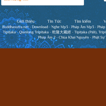
Giới thiệu
Tin Tức
Tìm kiếm
V
Buddhasutra.net
-
Download
-
Nghe Mp3
-
Pháp Âm Mp3
-
Pháp
Tipiṭaka
-
Qianlong Tripitaka - 乾隆大藏經
-
Tipiṭaka (Pāli), Trip
Pháp Âm 2
-
Chùa Khai Nguyên
-
Phật Sự