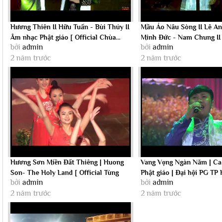
Hương Thiên II Hữu Tuấn - Bùi Thúy II
Mầu Áo Nâu Sòng II Lê An
Âm nhạc Phật giáo [ Official Chùa...
Minh Đức - Nam Chung I
bởi
admin
bởi
admin
Phật giáo...
2 năm trước
2 năm trước
Hương Sơn Miền Đất Thiêng | Huong
Vang Vọng Ngàn Năm | Ca
Son- The Holy Land [ Official Tùng
Phật giáo | Đại hội PG TP H
bởi
admin
bởi
admin
Lâm...
2 năm trước
2 năm trước