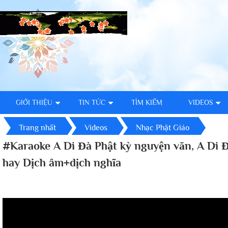
GIỚI THIỆU
TIN TỨC
TÌM KIẾM
VIDEOS
Trang nhất
Videos
Nhạc Phật Giáo
#Karaoke A Di Đà Phật kỳ nguyện văn, A Di Đ
hay Dịch âm+dịch nghĩa