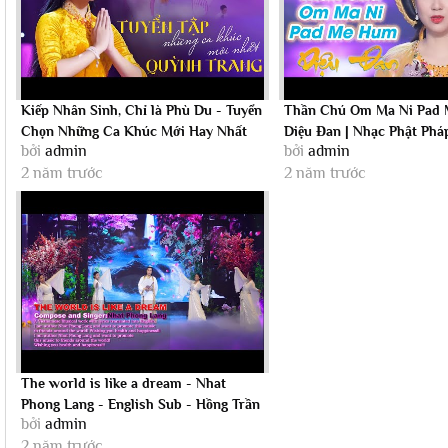
Kiếp Nhân Sinh, Chỉ là Phù Du - Tuyển
Thần Chú Om Ma Ni Pad 
Chọn Những Ca Khúc Mới Hay Nhất
Diệu Đan | Nhạc Phật Phá
bởi
admin
bởi
admin
Music -...
2 năm trước
2 năm trước
The world is like a dream - Nhat
Phong Lang - English Sub - Hồng Trần
bởi
admin
Như...
2 năm trước