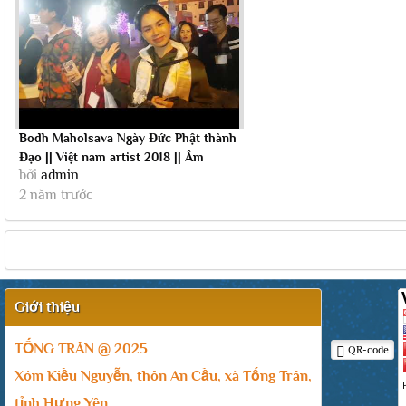
Bodh Maholsava Ngày Đức Phật thành
Đạo || Việt nam artist 2018 || Âm
bởi
admin
nhạc...
2 năm trước
Giới thiệu
TỐNG TRÂN @ 2025
QR-code
Xóm Kiều Nguyễn, thôn An Cầu, xã Tống Trân,
tỉnh Hưng Yên