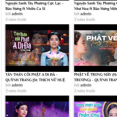
Nguyện Sanh Tây Phương Cực Lạc -
Nguyện Sanh Tây Phương 
Bảo Hưng ft Nhiều Ca Sĩ
Như Hoa ft Bảo Hưng Miề
bởi
admin
bởi
admin
2 năm trước
2 năm trước
TÁN THÁN CÕI PHẬT A DI ĐÀ -
PHẬT VỀ TRONG MÂY (H
QUỲNH TRANG |St: THÍCH NỮ HUỆ
TRƯƠNG) - QUỲNH TRANG
bởi
admin
bởi
admin
NGẠN (Official...
MV)
2 năm trước
2 năm trước