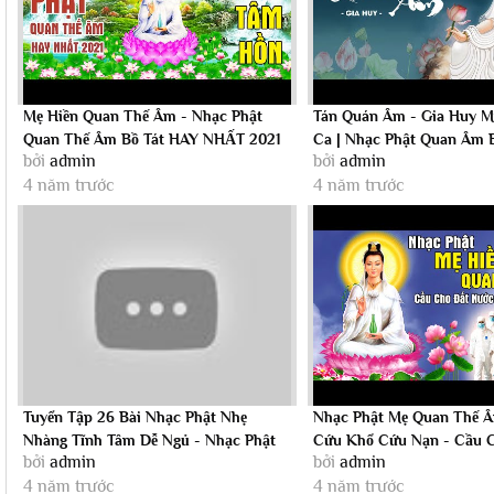
Mẹ Hiền Quan Thế Âm - Nhạc Phật
Tán Quán Âm - Gia Huy M
Quan Thế Âm Bồ Tát HAY NHẤT 2021
Ca | Nhạc Phật Quan Âm B
bởi
admin
bởi
admin
Thanh Thản...
Căn Viên...
4 năm trước
4 năm trước
Tuyển Tập 26 Bài Nhạc Phật Nhẹ
Nhạc Phật Mẹ Quan Thế Â
Nhàng Tĩnh Tâm Dễ Ngủ - Nhạc Phật
Cứu Khổ Cứu Nạn - Cầu 
bởi
admin
bởi
admin
Giáo Gia...
Nước Sớm Vượt...
4 năm trước
4 năm trước