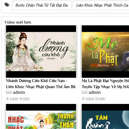
Bước Chân Thái Tử Tất Đạt Đa
Liên Khúc Nhạc Phật Thích Ca
Video mới hơn
Nhành Dương Cứu Khổ Cứu Nạn -
Mẹ Là Phật Đại Nguyện Hó
Liên Khúc Nhạc Phật Quan Thế Âm Bồ
Tuyển Tập Nhạc Về Mẹ H
bởi
admin
bởi
admin
Tát Cứu Độ...
2021 - Gia...
4 năm trước
4 năm trước