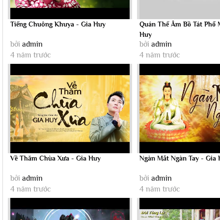
Tiếng Chuông Khuya - Gia Huy
Quán Thế Âm Bồ Tát Phổ 
Huy
bởi
admin
bởi
admin
4 năm trước
4 năm trước
Về Thăm Chùa Xưa - Gia Huy
Ngàn Mắt Ngàn Tay - Gia
bởi
admin
bởi
admin
4 năm trước
4 năm trước