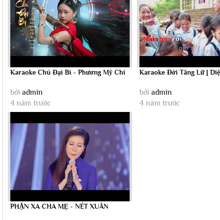
Karaoke Chú Đại Bi - Phương Mỹ Chi
Karaoke Đời Tăng Lữ | Di
bởi
admin
bởi
admin
4 năm trước
4 năm trước
PHẬN XA CHA MẸ - NÉT XUÂN