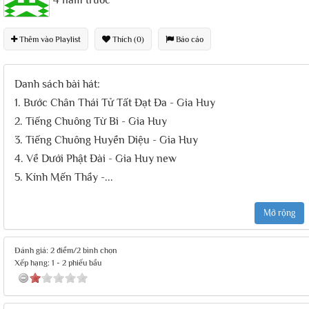
4 năm trước
Thêm vào Playlist
Thích (0)
Báo cáo
Danh sách bài hát:
1. Bước Chân Thái Tử Tất Đạt Đa - Gia Huy
2. Tiếng Chuông Từ Bi - Gia Huy
3. Tiếng Chuông Huyền Diệu - Gia Huy
4. Về Dưới Phật Đài - Gia Huy new
5. Kính Mến Thầy -
...
Mở rộng
Đánh giá: 2 điểm/2 bình chọn
Xếp hạng:
1
-
2
phiếu bầu