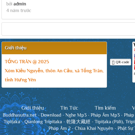
bởi
admin
4 năm trước
Giới thiệu
TỐNG TRÂN @ 2025
QR-code
Xóm Kiều Nguyễn, thôn An Cầu, xã Tống Trân,
tỉnh Hưng Yên
Giới thiệu
Tin Tức
Tìm kiếm
V
Buddhasutra.net
-
Download
-
Nghe Mp3
-
Pháp Âm Mp3
-
Pháp
Tipiṭaka
-
Qianlong Tripitaka - 乾隆大藏經
-
Tipiṭaka (Pāli), Trip
Pháp Âm 2
-
Chùa Khai Nguyên
-
Phật Sự