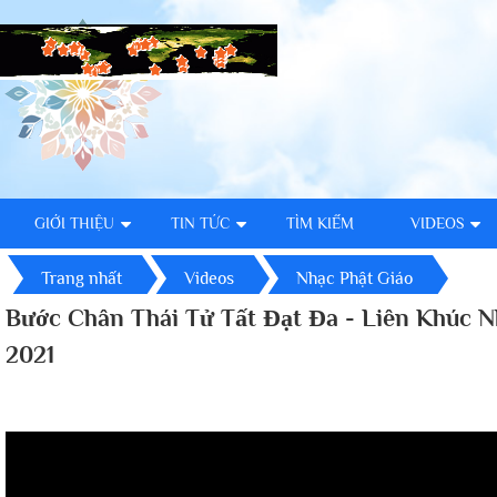
GIỚI THIỆU
TIN TỨC
TÌM KIẾM
VIDEOS
Trang nhất
Videos
Nhạc Phật Giáo
Bước Chân Thái Tử Tất Đạt Đa - Liên Khúc N
2021