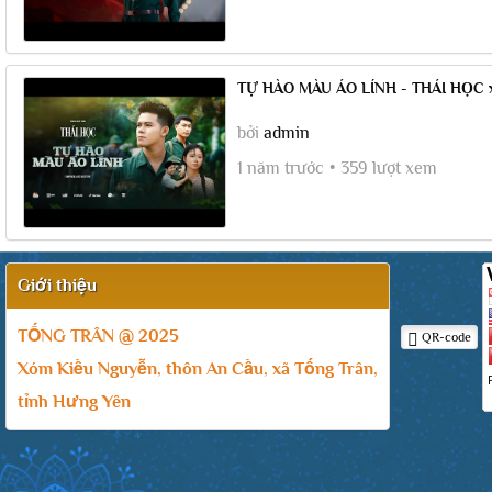
TỰ HÀO MÀU ÁO LÍNH - THÁI HỌC x 
bởi
admin
1 năm trước
359 lượt xem
Giới thiệu
TỐNG TRÂN @ 2025
QR-code
Xóm Kiều Nguyễn, thôn An Cầu, xã Tống Trân,
tỉnh Hưng Yên