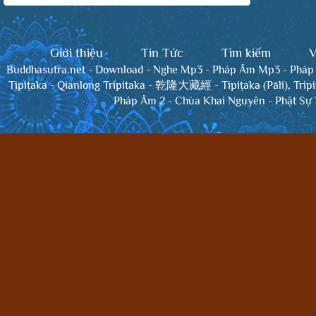
Giới thiệu
Tin Tức
Tìm kiếm
V
Buddhasutra.net
-
Download
-
Nghe Mp3
-
Pháp Âm Mp3
-
Pháp
Tipiṭaka
-
Qianlong Tripitaka - 乾隆大藏經
-
Tipiṭaka (Pāli), Trip
Pháp Âm 2
-
Chùa Khai Nguyên
-
Phật Sự