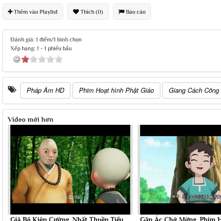
Thêm vào Playlist
Thích (0)
Báo cáo
Đánh giá: 1 điểm/1 bình chọn
Xếp hạng:
1
-
1
phiếu bầu
Pháp Âm HD
Phim Hoạt hình Phật Giáo
Giang Cách Cõng
Video mới hơn
Giã Bộ Kiên Cường, Nhất Thuền Tiểu
Gặp Ác Chớ Mừng, Phim H