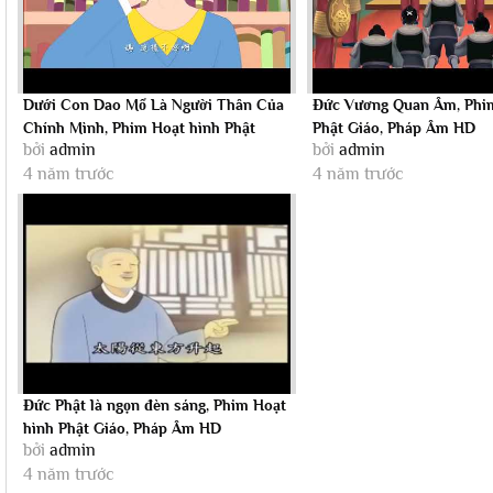
Dưới Con Dao Mổ Là Người Thân Của
Đức Vương Quan Âm, Phi
Chính Mình, Phim Hoạt hình Phật
Phật Giáo, Pháp Âm HD
bởi
admin
bởi
admin
Giáo,...
4 năm trước
4 năm trước
Đức Phật là ngọn đèn sáng, Phim Hoạt
hình Phật Giáo, Pháp Âm HD
bởi
admin
4 năm trước