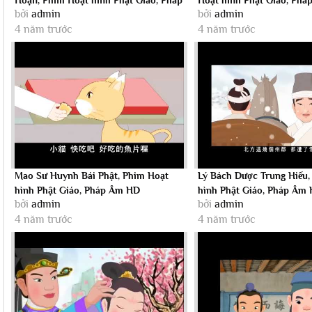
bởi
admin
bởi
admin
Âm HD
4 năm trước
4 năm trước
Mao Sư Huynh Bái Phật, Phim Hoạt
Lý Bách Dược Trung Hiếu,
hình Phật Giáo, Pháp Âm HD
hình Phật Giáo, Pháp Âm
bởi
admin
bởi
admin
4 năm trước
4 năm trước