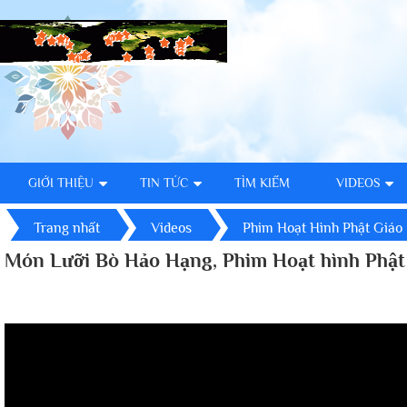
GIỚI THIỆU
TIN TỨC
TÌM KIẾM
VIDEOS
Trang nhất
Videos
Phim Hoạt Hình Phật Giáo
Món Lưỡi Bò Hảo Hạng, Phim Hoạt hình Phậ