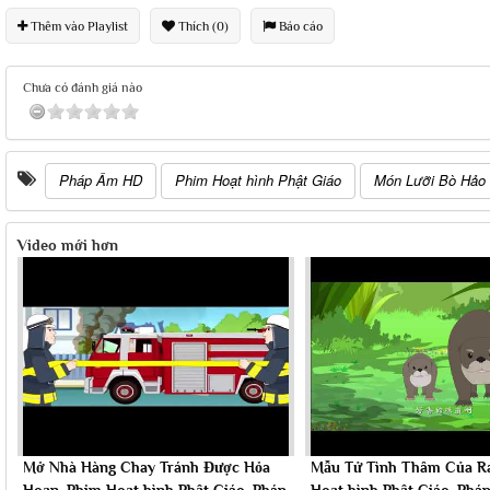
Thêm vào Playlist
Thích (0)
Báo cáo
Chưa có đánh giá nào
Pháp Âm HD
Phim Hoạt hình Phật Giáo
Món Lưỡi Bò Hảo
Video mới hơn
Mở Nhà Hàng Chay Tránh Được Hỏa
Mẫu Tử Tình Thâm Của Rá
Hoạn, Phim Hoạt hình Phật Giáo, Pháp
Hoạt hình Phật Giáo, Ph