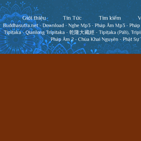
Giới thiệu
Tin Tức
Tìm kiếm
V
Buddhasutra.net
-
Download
-
Nghe Mp3
-
Pháp Âm Mp3
-
Pháp
Tipiṭaka
-
Qianlong Tripitaka - 乾隆大藏經
-
Tipiṭaka (Pāli), Trip
Pháp Âm 2
-
Chùa Khai Nguyên
-
Phật Sự