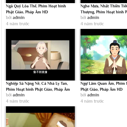
Ngã Quỷ Lõa Thể, Phim Hoạt hình
Nghe Mưa, Nhất Thiền Tiể
Phật Giáo, Pháp Âm HD
Thượng, Phim Hoạt hình P
bởi
admin
bởi
admin
Pháp Âm HD
4 năm trước
4 năm trước
Nghiệp Sả Nặng Nề, Cả Nhà Ly Tan,
Ngự Lãm Quan Âm, Phim 
Phim Hoạt hình Phật Giáo, Pháp Âm
Phật Giáo, Pháp Âm HD
bởi
admin
bởi
admin
HD
4 năm trước
4 năm trước