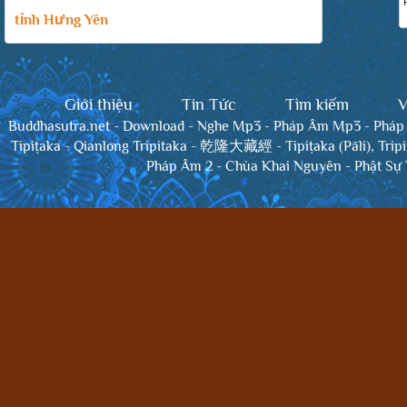
tỉnh Hưng Yên
Giới thiệu
Tin Tức
Tìm kiếm
V
Buddhasutra.net
-
Download
-
Nghe Mp3
-
Pháp Âm Mp3
-
Pháp
Tipiṭaka
-
Qianlong Tripitaka - 乾隆大藏經
-
Tipiṭaka (Pāli), Trip
Pháp Âm 2
-
Chùa Khai Nguyên
-
Phật Sự