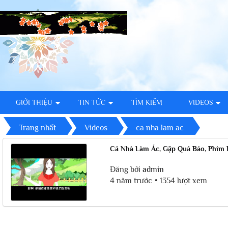
GIỚI THIỆU
TIN TỨC
TÌM KIẾM
VIDEOS
Trang nhất
Videos
ca nha lam ac
Cả Nhà Làm Ác, Gặp Quả Báo, Phim 
Đăng bởi
admin
4 năm trước
1354 lượt xem