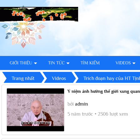
GIỚI THIỆU
TIN TỨC
TÌM KIẾM
VIDEOS
Trang nhất
Videos
Trích đoạn hay của HT Tị
Ý niệm ảnh hưởng thế giới xung qua
bởi
admin
5 năm trước
2306 lượt xem