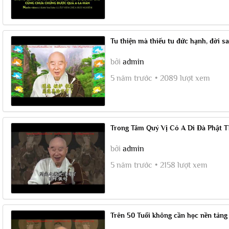
Tu thiện mà thiếu tu đức hạnh, đời s
bởi
admin
5 năm trước
2089 lượt xem
Trong Tâm Quý Vị Có A Di Đà Phật T
bởi
admin
5 năm trước
2158 lượt xem
Trên 50 Tuổi không cần học nền tảng