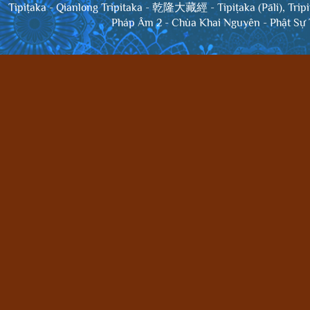
Tipiṭaka
-
Qianlong Tripitaka - 乾隆大藏經
-
Tipiṭaka (Pāli), Trip
Pháp Âm 2
-
Chùa Khai Nguyên
-
Phật Sự