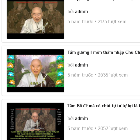
bởi
admin
5 năm trước
2173 lượt xem
Tấm gương 1 môn thâm nhập Chu Chỉ
bởi
admin
5 năm trước
2635 lượt xem
Tâm Bồ đề mà có chút tự tư tự lợi là 
bởi
admin
5 năm trước
2052 lượt xem