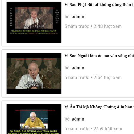
Vì Sao Phật Bồ tát không dùng thần
bởi
admin
5 năm trước
2148 lượt xem
Vì Sao Người làm ác mà vẫn sống nhỡn 
bởi
admin
5 năm trước
2164 lượt xem
Vì Ăn Tỏi Mà Không Chứng A la hán
bởi
admin
5 năm trước
2359 lượt xem