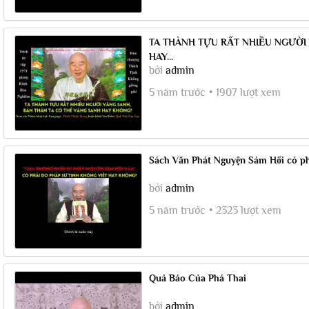
TA THÀNH TỰU RẤT NHIỀU NGƯỜI
HAY...
bởi
admin
5 năm trước
1907 lượt xem
Sách Văn Phát Nguyện Sám Hối có ph
bởi
admin
5 năm trước
2323 lượt xem
Quả Báo Của Phá Thai
bởi
admin