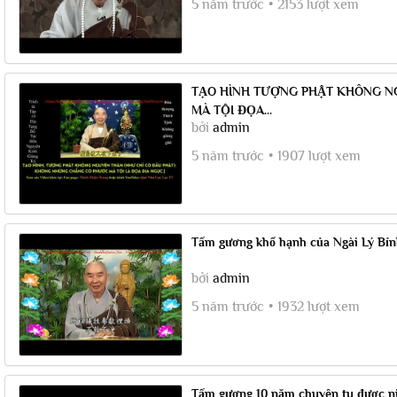
5 năm trước
2153 lượt xem
TẠO HÌNH TƯỢNG PHẬT KHÔNG 
MÀ TỘI ĐỌA...
bởi
admin
5 năm trước
1907 lượt xem
Tấm gương khổ hạnh của Ngài Lý Bỉnh
bởi
admin
5 năm trước
1932 lượt xem
Tấm gương 10 năm chuyên tu được n