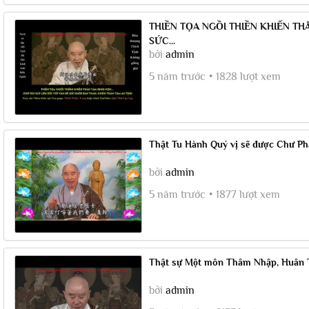
THIỀN TỌA NGỒI THIỀN KHIẾN TH
SỨC...
bởi
admin
5 năm trước
1828 lượt xem
Thật Tu Hành Quý vị sẽ được Chư Phật
bởi
admin
5 năm trước
1877 lượt xem
Thật sự Một môn Thâm Nhập, Huân Tu
bởi
admin