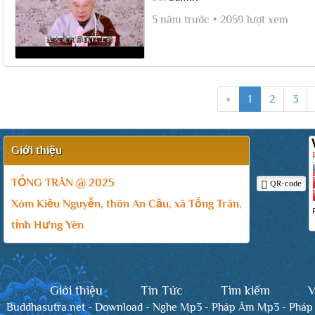
5 năm trước
2059 lượt xem
«
1
2
3
Giới thiệu
TỐNG TRÂN @ 2025
QR-code
Xóm Kiều Nguyễn, thôn An Cầu, xã Tống Trân,
tỉnh Hưng Yên
Giới thiệu
Tin Tức
Tìm kiếm
V
Buddhasutra.net
-
Download
-
Nghe Mp3
-
Pháp Âm Mp3
-
Pháp