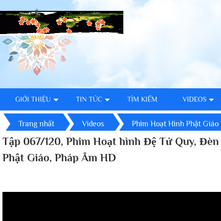
GIỚI THIỆU
TIN TỨC
TÌM KIẾM
VIDEOS
Trang nhất
Videos
Phim Hoạt Hình Phật Giáo
Tập 067/120, Phim Hoạt hình Đệ Tử Quy, Đèn
Phật Giáo, Pháp Âm HD