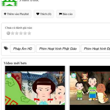
5 năm trước
Thêm vào Playlist
Thích (0)
Báo cáo
Chưa có đánh giá nào
Pháp Âm HD
Phim Hoạt hình Phật Giáo
Phim Hoạt hình Đ
Video mới hơn