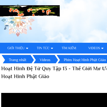
GIỚI THIỆU
TIN TỨC
TÌM KIẾM
VIDEOS
Trang nhất
Videos
Phim Hoạt Hình Phật Giáo
Hoạt Hình Đệ Tử Quy Tập 13 - Thế Giới Mơ 
Hoạt Hình Phật Giáo