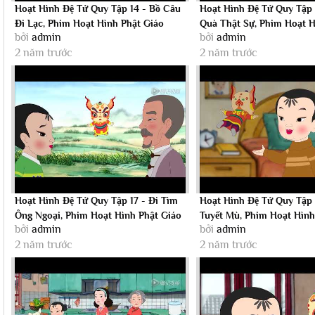
Hoạt Hình Đệ Tử Quy Tập 14 - Bồ Câu
Hoạt Hình Đệ Tử Quy Tập 
Đi Lạc, Phim Hoạt Hình Phật Giáo
Quà Thật Sự, Phim Hoạt H
bởi
admin
bởi
admin
Giáo
2 năm trước
2 năm trước
Hoạt Hình Đệ Tử Quy Tập 17 - Đi Tìm
Hoạt Hình Đệ Tử Quy Tập 
Ông Ngoại, Phim Hoạt Hình Phật Giáo
Tuyết Mù, Phim Hoạt Hình
bởi
admin
bởi
admin
2 năm trước
2 năm trước