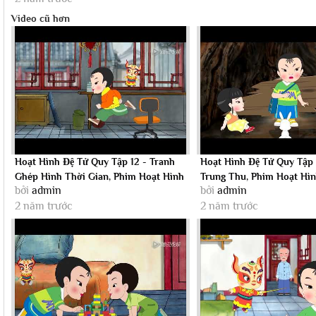
Video cũ hơn
Hoạt Hình Đệ Tử Quy Tập 12 - Tranh
Hoạt Hình Đệ Tử Quy Tập 1
Ghép Hình Thời Gian, Phim Hoạt Hình
Trung Thu, Phim Hoạt Hìn
bởi
admin
bởi
admin
Phật...
2 năm trước
2 năm trước