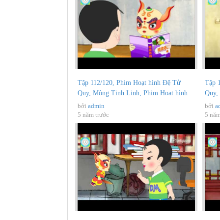
Tập 112/120, Phim Hoạt hình Đệ Tử
Tập 
Quy, Mộng Tinh Linh, Phim Hoạt hình
Quy,
Phật...
hình.
bởi
admin
bởi
a
5 năm trước
5 năm