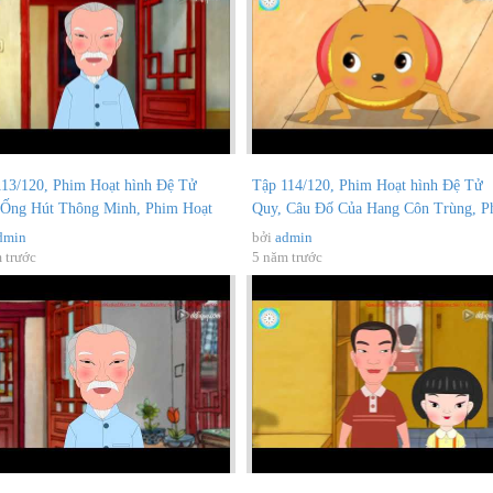
113/120, Phim Hoạt hình Đệ Tử
Tập 114/120, Phim Hoạt hình Đệ Tử
 Ống Hút Thông Minh, Phim Hoạt
Quy, Câu Đố Của Hang Côn Trùng, P
..
Hoạt...
dmin
bởi
admin
 trước
5 năm trước