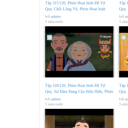
Tập 115/120, Phim Hoạt hình Đệ Tử
Tập 
Quy, Chổi Lông Vũ, Phim Hoạt hình
Quy,
Phật...
hình.
bởi
admin
bởi
a
5 năm trước
5 năm
Tập 118/120, Phim Hoạt hình Đệ Tử
Tập 
Quy, Sự Đảm Đang Của Hiếu Hiếu, Phim
Quy,
Hoạt...
hình.
bởi
admin
bởi
a
5 năm trước
5 năm