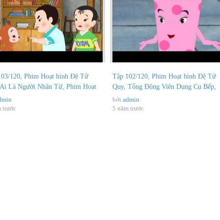
103/120, Phim Hoạt hình Đệ Tử
Tập 102/120, Phim Hoạt hình Đệ Tử
 Ai Là Người Nhân Từ, Phim Hoạt
Quy, Tổng Động Viên Dụng Cụ Bếp,
..
Phim...
dmin
bởi
admin
 trước
5 năm trước