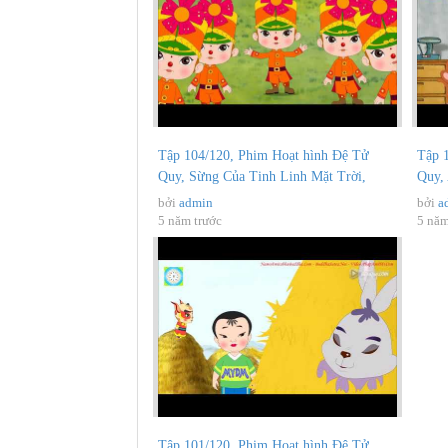
Tập 104/120, Phim Hoạt hình Đệ Tử
Tập 
Quy, Sừng Của Tinh Linh Mặt Trời,
Quy,
Phim...
hình.
bởi
admin
bởi
a
5 năm trước
5 năm
Tập 101/120, Phim Hoạt hình Đệ Tử