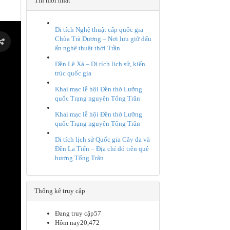
Tin mới nhất
Di tích Nghệ thuật cấp quốc gia
Chùa Trà Dương – Nơi lưu giữ dấu
ấn nghệ thuật thời Trần
Đền Lê Xá – Di tích lịch sử, kiến
trúc quốc gia
Khai mạc lễ hội Đền thờ Lưỡng
quốc Trạng nguyên Tống Trân
Khai mạc lễ hội Đền thờ Lưỡng
quốc Trạng nguyên Tống Trân
Di tích lịch sử Quốc gia Cây đa và
Đền La Tiến – Địa chỉ đỏ trên quê
hương Tống Trân
Thống kê truy cập
Đang truy cập
57
Hôm nay
20,472