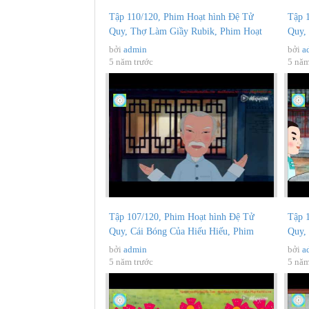
Tập 110/120, Phim Hoạt hình Đệ Tử
Tập 
Quy, Thợ Làm Giầy Rubik, Phim Hoạt
Quy,
hình...
hình.
bởi
admin
bởi
a
5 năm trước
5 năm
Tập 107/120, Phim Hoạt hình Đệ Tử
Tập 
Quy, Cái Bóng Của Hiếu Hiếu, Phim
Quy,
Hoạt...
Phật.
bởi
admin
bởi
a
5 năm trước
5 năm