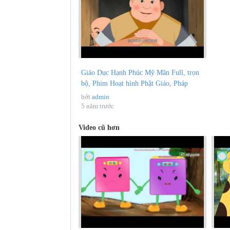
Giáo Dục Hạnh Phúc Mỹ Mãn Full, trọn
bộ, Phim Hoạt hình Phật Giáo, Pháp
Âm...
bởi
admin
5 năm trước
Video cũ hơn