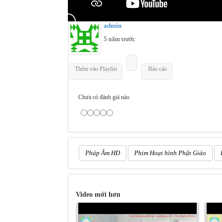
admin
5 năm trước
Thêm vào Playlist
Báo cáo
Chưa có đánh giá nào
Pháp Âm HD
Phim Hoạt hình Phật Giáo
Video mới hơn