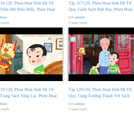
116/120, Phim Hoạt hình Đệ Tử
Tập 117/120, Phim Hoạt hình Đệ Tử
 Thần Bút Hiếu Hiếu, Phim Hoạt
Quy, Cuốn Sách Biết Bay, Phim Hoạt
..
hình...
dmin
bởi
admin
 trước
5 năm trước
119/120, Phim Hoạt hình Đệ Tử
Tập 120/120, Phim Hoạt hình Đệ Tử
 Trang Sách Sống Lại, Phim Hoạt
Quy, Cùng Trưởng Thành Với Sách
..
Thánh...
dmin
bởi
admin
 trước
5 năm trước