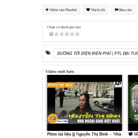
Thêm vào Playlist
Thích (0)
Báo cáo
Chưa có đánh giá nào
ĐƯỜNG TỚI ĐIỆN BIÊN PHỦ | PTL ĐẠI T
Video mới hơn
Phim tài liệu || Nguyễn Thị Bình – Nhà
📽 S