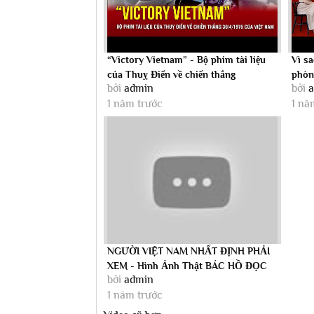
“Victory Vietnam” - Bộ phim tài liệu
Vì s
của Thuỵ Điển về chiến thắng
phòn
bởi
admin
bởi
30/4/1975...
tham.
1 năm trước
1 nă
NGƯỜI VIỆT NAM NHẤT ĐỊNH PHẢI
XEM - Hình Ảnh Thật BÁC HỒ ĐỌC
bởi
admin
TUYÊN NGÔN ĐỘC...
1 năm trước