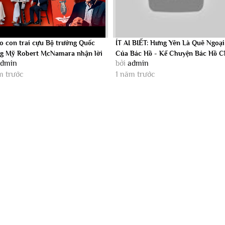
ao con trai cựu Bộ trưởng Quốc
ÍT AI BIẾT: Hưng Yên Là Quê Ngoại
g Mỹ Robert McNamara nhận lời
Của Bác Hồ - Kể Chuyện Bác Hồ 
admin
bởi
admin
..
Mừng...
m trước
1 năm trước