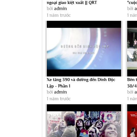
ngoại giao kiệt xuất || QRT
"cuộc
bởi
admin
bởi
1 năm trước
1 nă
Xe tăng 390 và đường đến Dinh Độc
Bên 
Lập - Phần 1
30/4
bởi
admin
bởi
1 năm trước
1 nă