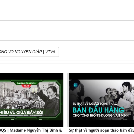
ƯỚNG VÕ NGUYÊN GIÁP | VTV5
BQS | Madame Nguyễn Thị Bình &
Sự thật về người soạn thảo bản đầ