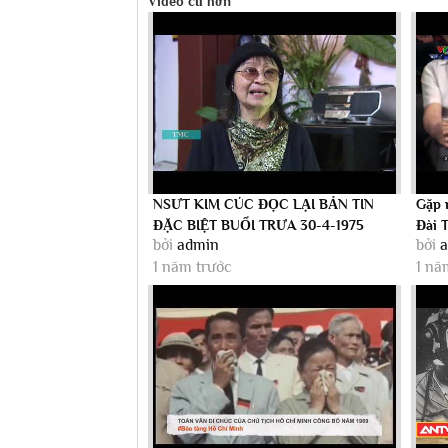
Video cũ hơn
NSƯT KIM CÚC ĐỌC LẠI BẢN TIN
Gặp 
ĐẶC BIỆT BUỔI TRƯA 30-4-1975
Đài 
bởi
admin
bởi
viên..
1 năm trước
1 nă