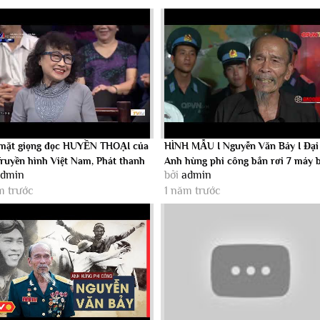
mặt giọng đọc HUYỀN THOẠI của
HÌNH MẪU I Nguyễn Văn Bảy I Đại 
Truyền hình Việt Nam, Phát thanh
Anh hùng phi công bắn rơi 7 máy 
admin
bởi
admin
.
Mỹ
m trước
1 năm trước