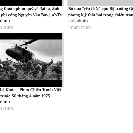
g thước phim quý về đại tá, Anh
Bỏ qua "yếu tố X", cựu Bộ trưởng 
 phi công Nguyễn Văn Bảy | ANTV
phòng Mỹ thất bại trong chiến tranh
admin
bởi
admin
m trước
1 năm trước
Là Khóc - Phim Chiến Tranh Việt
trước 30 tháng 4 năm 1975 |
admin
...
m trước