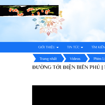
GIỚI THIỆU
TIN TỨC
TÌM KIẾ
Trang nhất
Videos
Phim L
ĐƯỜNG TỚI ĐIỆN BIÊN PHỦ |