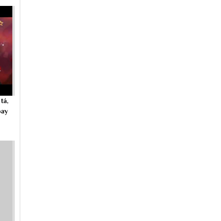
tá,
bay