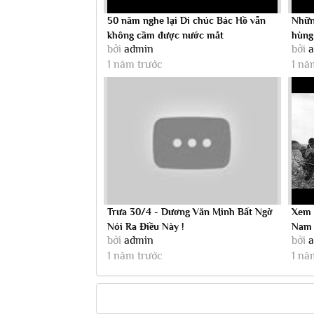
50 năm nghe lại Di chúc Bác Hồ vẫn
Nhữn
không cầm được nước mắt
hùng
bởi
admin
bởi
1 năm trước
1 nă
Trưa 30/4 - Dương Văn Minh Bất Ngờ
Xem 
Nói Ra Điều Này !
Nam 
bởi
admin
bởi
CÁNH
1 năm trước
1 nă