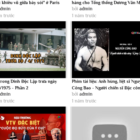
 khiêu vũ giữa bày sói" ở Paris
hàng cho Tổng thống Dương Văn 
admin
bởi
admin
trưa...
m trước
1 năm trước
trong Dinh Độc Lập trưa ngày
Phim tài liệu: Anh hùng, liệt sĩ Ng
/1975 - Phần 2
Công Bao - Người chiến sĩ Đặc công
admin
bởi
admin
m trước
1 năm trước