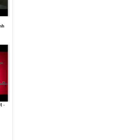
anh
M -