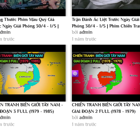
g Thước Phim Màu Quý Giá
Trận Đánh Ác Liệt Trước Ngày Giải
c Ngày Giải Phóng 30/4 - 1/5 |
Phóng 30/4 - 1/5 | Phim Chiến Tr
admin
bởi
admin
Chiến...
Việt...
m trước
1 năm trước
N TRANH BIÊN GIỚI TÂY NAM -
CHIẾN TRANH BIÊN GIỚI TÂY NA
 ĐOẠN 3 FULL (1979 - 1985)
GIAI ĐOẠN 2 FULL (1978 - 1979)
admin
bởi
admin
m trước
1 năm trước