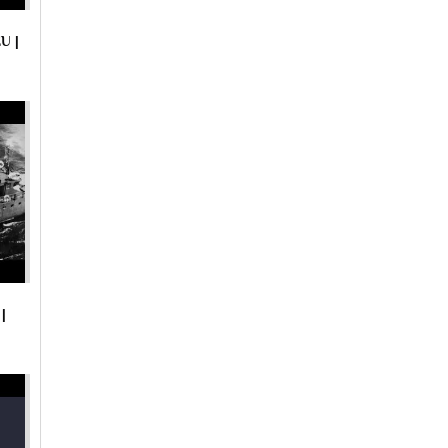
U |
|