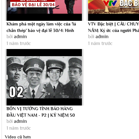
Khám phá một ngày làm việc của 'lá
VTV Đặc biệt | CÂU CH
chắn thép' bảo vệ đại lễ 30/4: Hình
NĂM: Ký ức của người Phá
bởi
admin
bởi
admin
ảnh...
chiến...
1 năm trước
1 năm trước
BỐN VỊ TƯỚNG TÌNH BÁO HÀNG
ĐẦU VIỆT NAM - P2 | KỶ NIỆM 50
bởi
admin
NĂM THỐNG NHẤT...
1 năm trước
Video cũ hơn