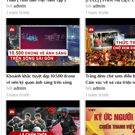
bởi
admin
bởi
admin
TRANH VIỆT NAM
1 năm trước
1 năm trước
Khoảnh khắc tuyệt đẹp 10.500 drone
Trắng đêm chờ xem diễu b
vẽ nên kỳ quan ánh sáng trên sông
Cảm xúc vỡ oà của triệu 
bởi
admin
bởi
admin
Sài...
Việt|...
1 năm trước
1 năm trước