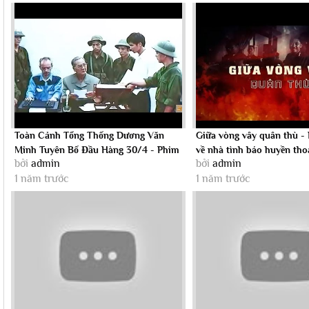
Toàn Cảnh Tổng Thống Dương Văn
Giữa vòng vây quân thù - P
Minh Tuyên Bố Đầu Hàng 30/4 - Phim
về nhà tình báo huyền thoạ
bởi
admin
bởi
admin
Lẻ Chiến...
1 năm trước
1 năm trước