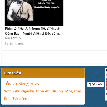
Phim tài liệu: Anh hùng, liệt sĩ Nguyễn
Công Bao - Người chiến sĩ Đặc công...
bởi
admin
1 năm trước
Giới thiệu
TỐNG TRÂN @ 2025
QR-code
Xóm Kiều Nguyễn, thôn An Cầu, xã Tống Trân,
tỉnh Hưng Yên