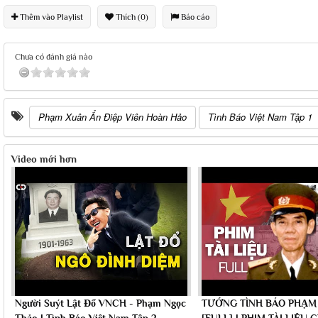
Thêm vào Playlist
Thích (0)
Báo cáo
Chưa có đánh giá nào
Phạm Xuân Ẩn Điệp Viên Hoàn Hảo
Tình Báo Việt Nam Tập 1
Video mới hơn
Người Suýt Lật Đổ VNCH - Phạm Ngọc
TƯỚNG TÌNH BÁO PHẠM
Thảo | Tình Báo Việt Nam Tập 2
[FULL] | PHIM TÀI LIỆU 