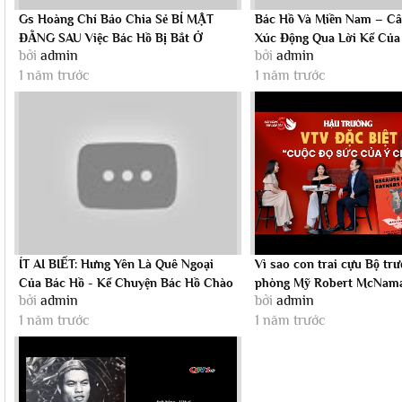
Gs Hoàng Chí Bảo Chia Sẻ BÍ MẬT
Bác Hồ Và Miền Nam – C
ĐẰNG SAU Việc Bác Hồ Bị Bắt Ở
Xúc Động Qua Lời Kể Của
bởi
admin
bởi
admin
Trung Quốc
Chí Bảo
1 năm trước
1 năm trước
ÍT AI BIẾT: Hưng Yên Là Quê Ngoại
Vì sao con trai cựu Bộ tr
Của Bác Hồ - Kể Chuyện Bác Hồ Chào
phòng Mỹ Robert McNama
bởi
admin
bởi
admin
Mừng...
tham...
1 năm trước
1 năm trước