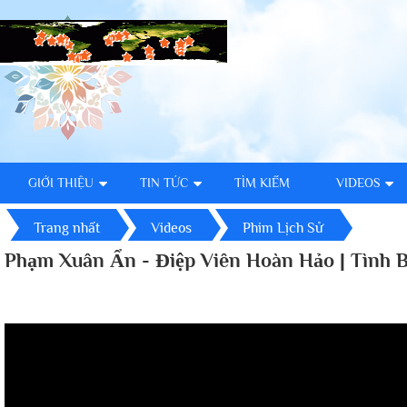
GIỚI THIỆU
TIN TỨC
TÌM KIẾM
VIDEOS
Trang nhất
Videos
Phim Lịch Sử
Phạm Xuân Ẩn - Điệp Viên Hoàn Hảo | Tình B