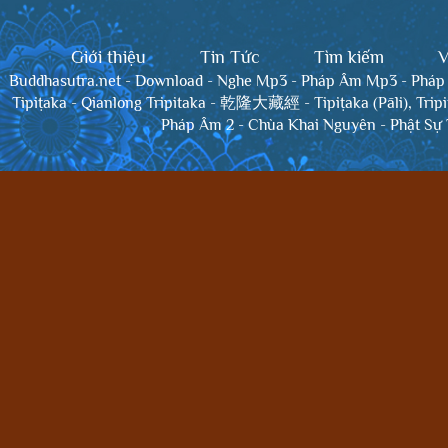
Giới thiệu
Tin Tức
Tìm kiếm
V
Buddhasutra.net
-
Download
-
Nghe Mp3
-
Pháp Âm Mp3
-
Pháp
Tipiṭaka
-
Qianlong Tripitaka - 乾隆大藏經
-
Tipiṭaka (Pāli), Trip
Pháp Âm 2
-
Chùa Khai Nguyên
-
Phật Sự