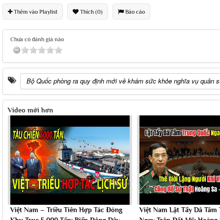
Thêm vào Playlist
Thích (0)
Báo cáo
Chưa có đánh giá nào
Bộ Quốc phòng ra quy định mới về khám sức khỏe nghĩa vụ quân 
Video mới hơn
Việt Nam – Triều Tiên Hợp Tác Đóng
Việt Nam Lật Tẩy Dã Tâm
Khu Trục 5.000 Tấn: Biển Đông Dậy
Ngay Trên Đất Mỹ: Hoàng 