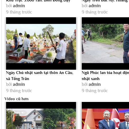
bởi
admin
bởi
admin
Sóng,...
Sa...
9 tháng trước
9 tháng trước
Ngày Chủ nhật xanh tại thôn An Cầu,
Ngũ Phúc lan tỏa hoạt độ
xã Tống Trân
nhật xanh
bởi
admin
bởi
admin
9 tháng trước
9 tháng trước
Video cũ hơn