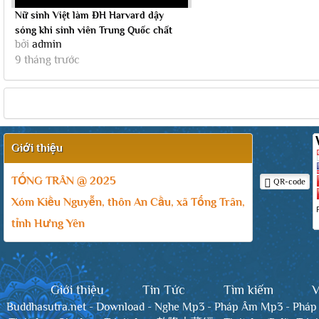
Nữ sinh Việt làm ĐH Harvard dậy
sóng khi sinh viên Trung Quốc chất
bởi
admin
vấn chủ...
9 tháng trước
Giới thiệu
TỐNG TRÂN @ 2025
QR-code
Xóm Kiều Nguyễn, thôn An Cầu, xã Tống Trân,
tỉnh Hưng Yên
Giới thiệu
Tin Tức
Tìm kiếm
V
Buddhasutra.net
-
Download
-
Nghe Mp3
-
Pháp Âm Mp3
-
Pháp