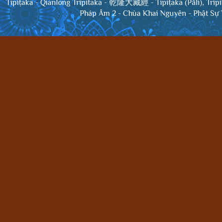
Tipiṭaka
-
Qianlong Tripitaka - 乾隆大藏經
-
Tipiṭaka (Pāli), Trip
Pháp Âm 2
-
Chùa Khai Nguyên
-
Phật Sự