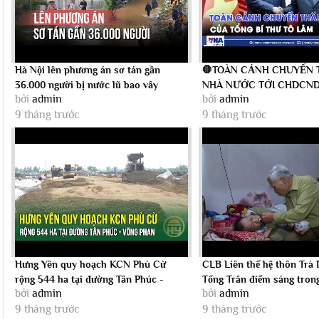
Hà Nội lên phương án sơ tán gần
🛑TOÀN CẢNH CHUYẾN 
36.000 người bị nước lũ bao vây
NHÀ NƯỚC TỚI CHDCND
bởi
admin
bởi
admin
TIÊN CỦA TỔNG BÍ THƯ..
9 tháng trước
9 tháng trước
Hưng Yên quy hoạch KCN Phù Cừ
CLB Liên thế hệ thôn Trà
rộng 544 ha tại đường Tân Phúc -
Tống Trân điểm sáng tron
bởi
admin
bởi
admin
Võng Phan
giúp...
9 tháng trước
9 tháng trước