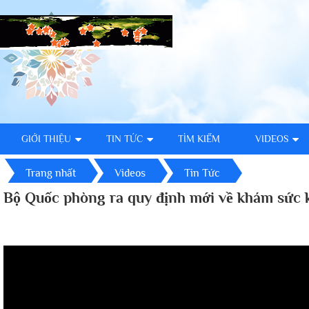
GIỚI THIỆU
TIN TỨC
TÌM KIẾM
VIDEOS
Trang nhất
Videos
Tin Tức
Bộ Quốc phòng ra quy định mới về khám sức 