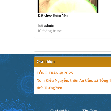
Đất chèo Hưng Yên
bởi
admin
10 tháng trước
Giới thiệu
TỐNG TRÂN @ 2025
Xóm Kiều Nguyễn, thôn An Cầu, xã Tống T
tỉnh Hưng Yên
Giới thiệu
Tin Tức