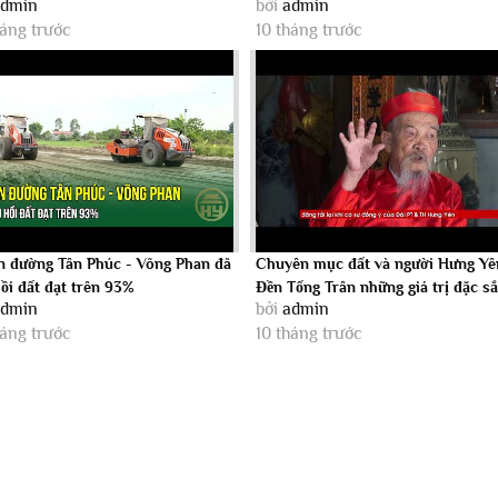
admin
bởi
admin
HỘ ĐỂ LÀM...
Võng Phan
háng trước
10 tháng trước
n đường Tân Phúc - Võng Phan đã
Chuyên mục đất và người Hưng Yê
ồi đất đạt trên 93%
Đền Tống Trân những giá trị đặc sắ
admin
bởi
admin
háng trước
10 tháng trước