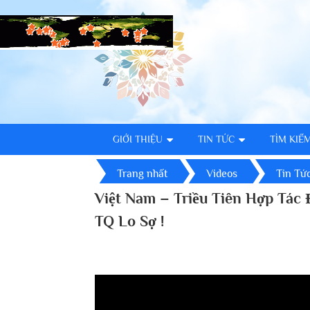
GIỚI THIỆU
TIN TỨC
TÌM KIẾ
Trang nhất
Videos
Tin Tứ
Việt Nam – Triều Tiên Hợp Tác
TQ Lo Sợ !