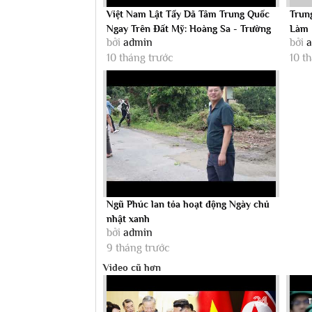
Việt Nam Lật Tẩy Dã Tâm Trung Quốc
Trun
Ngay Trên Đất Mỹ: Hoàng Sa - Trường
Làm 
bởi
admin
bởi
Sa...
Thái..
10 tháng trước
10 t
Ngũ Phúc lan tỏa hoạt động Ngày chủ
nhật xanh
bởi
admin
9 tháng trước
Video cũ hơn