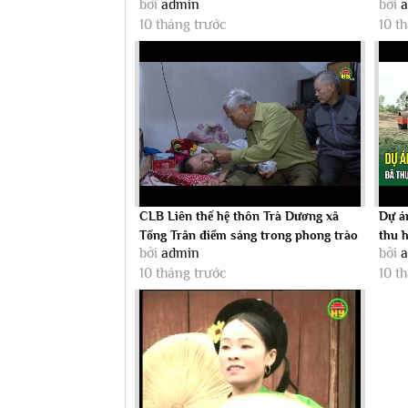
bởi
admin
bởi
TIÊN CỦA TỔNG BÍ THƯ...
ỦNG 
10 tháng trước
10 t
CLB Liên thế hệ thôn Trà Dương xã
Dự á
Tống Trân điểm sáng trong phong trào
thu h
bởi
admin
bởi
giúp...
10 tháng trước
10 t