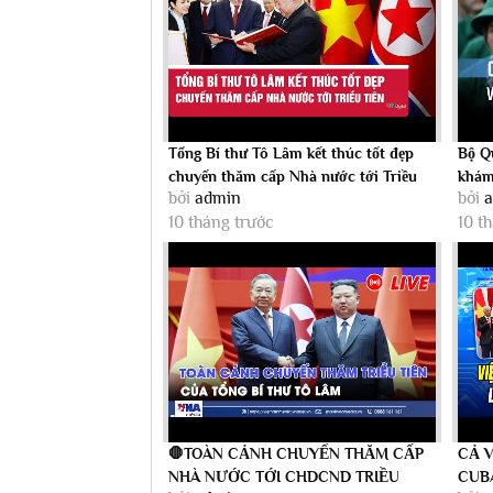
Tổng Bí thư Tô Lâm kết thúc tốt đẹp
Bộ Q
chuyến thăm cấp Nhà nước tới Triều
khám
bởi
admin
bởi
Tiên...
10 tháng trước
10 t
🛑TOÀN CẢNH CHUYẾN THĂM CẤP
CẢ V
NHÀ NƯỚC TỚI CHDCND TRIỀU
CUBA