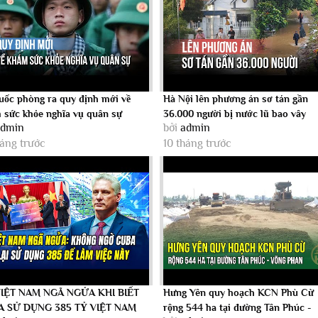
uốc phòng ra quy định mới về
Hà Nội lên phương án sơ tán gần
 sức khỏe nghĩa vụ quân sự
36.000 người bị nước lũ bao vây
admin
bởi
admin
háng trước
10 tháng trước
IỆT NAM NGÃ NGỬA KHI BIẾT
Hưng Yên quy hoạch KCN Phù Cừ
 SỬ DỤNG 385 TỶ VIỆT NAM
rộng 544 ha tại đường Tân Phúc -