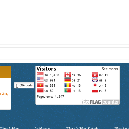
QR-code
rân,
Tìm kiếm
Videos
Thư Viện Sách
Photo