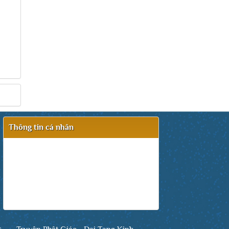
Thông tin cá nhân
Ban Quản Trị: Thanh Tùng
Chị trách nhiệm nội dung.
E-mail:
thanhtungittech@gmail.com
Điện thoại / zalo: 0972 684 468
s