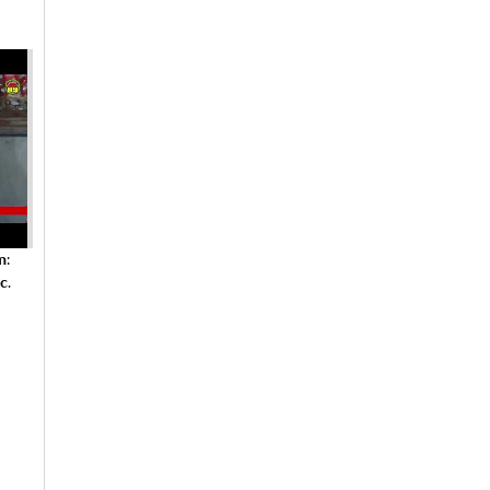
n:
c.