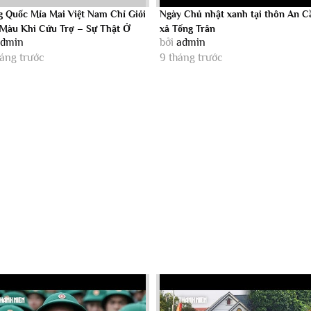
g Quốc Mỉa Mai Việt Nam Chỉ Giỏi
Ngày Chủ nhật xanh tại thôn An C
Màu Khi Cứu Trợ – Sự Thật Ở
xã Tống Trân
admin
bởi
admin
.
háng trước
9 tháng trước