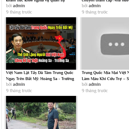
bởi
admin
bởi
admin
Tiên...
9 tháng trước
9 tháng trước
Việt Nam Lật Tẩy Dã Tâm Trung Quốc
Trung Quốc Mỉa Mai Việt 
Ngay Trên Đất Mỹ: Hoàng Sa - Trường
Làm Màu Khi Cứu Trợ – S
bởi
admin
bởi
admin
Sa...
Thái...
9 tháng trước
9 tháng trước