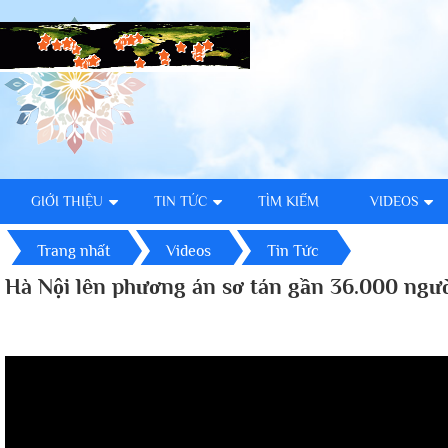
GIỚI THIỆU
TIN TỨC
TÌM KIẾM
VIDEOS
Trang nhất
Videos
Tin Tức
Hà Nội lên phương án sơ tán gần 36.000 ngườ