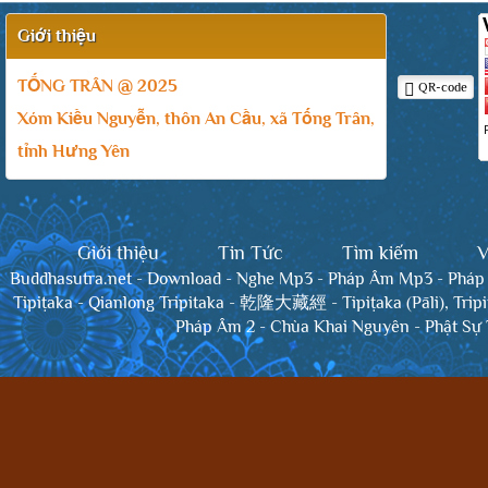
Giới thiệu
TỐNG TRÂN @ 2025
QR-code
Xóm Kiều Nguyễn, thôn An Cầu, xã Tống Trân,
tỉnh Hưng Yên
Giới thiệu
Tin Tức
Tìm kiếm
V
Buddhasutra.net
-
Download
-
Nghe Mp3
-
Pháp Âm Mp3
-
Pháp
Tipiṭaka
-
Qianlong Tripitaka - 乾隆大藏經
-
Tipiṭaka (Pāli), Trip
Pháp Âm 2
-
Chùa Khai Nguyên
-
Phật Sự