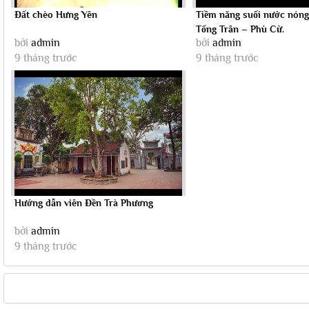
Đất chèo Hưng Yên
Tiềm năng suối nước nóng
Tống Trân – Phù Cừ.
bởi
admin
bởi
admin
9 tháng trước
9 tháng trước
Hướng dẫn viên Đền Trà Phương
bởi
admin
9 tháng trước