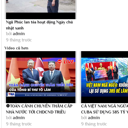
Ngũ Phúc lan tỏa hoạt động Ngày chủ
nhật xanh
bởi
admin
9 tháng trước
Video cũ hơn
🛑TOÀN CẢNH CHUYẾN THĂM CẤP
CẢ VIỆT NAM NGÃ NGỬA
NHÀ NƯỚC TỚI CHDCND TRIỀU
CUBA SỬ DỤNG 385 TỶ 
bởi
admin
bởi
admin
TIÊN CỦA TỔNG BÍ THƯ...
ỦNG HỘ ĐỂ LÀM...
9 tháng trước
9 tháng trước