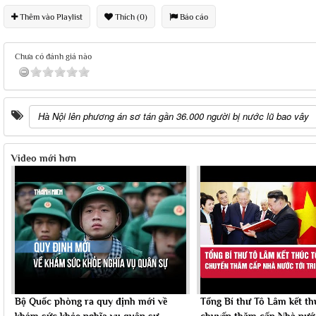
Thêm vào Playlist
Thích (0)
Báo cáo
Chưa có đánh giá nào
Hà Nội lên phương án sơ tán gần 36.000 người bị nước lũ bao vây
Video mới hơn
Bộ Quốc phòng ra quy định mới về
Tổng Bí thư Tô Lâm kết th
khám sức khỏe nghĩa vụ quân sự
chuyến thăm cấp Nhà nước