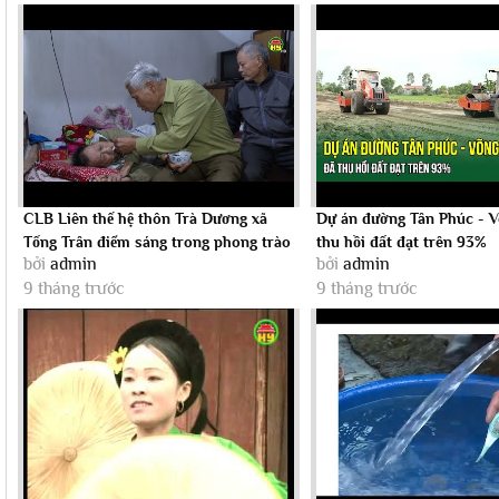
CLB Liên thế hệ thôn Trà Dương xã
Dự án đường Tân Phúc - 
Tống Trân điểm sáng trong phong trào
thu hồi đất đạt trên 93%
bởi
admin
bởi
admin
giúp...
9 tháng trước
9 tháng trước